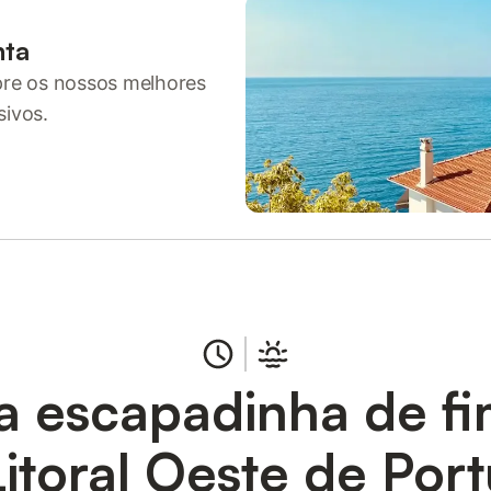
nta
pre os nossos melhores
sivos.
a escapadinha de f
itoral Oeste de Por