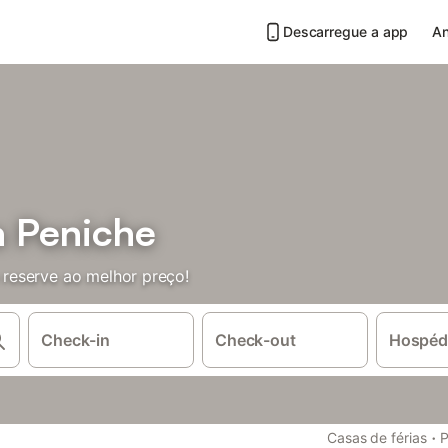
Descarregue a app
An
 Peniche
reserve ao melhor preço!
Check-in
Check-out
Hospéd
·
Casas de férias
P