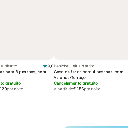
ia distrito
9,0
Peniche, Leiria distrito
ias para 5 pessoas, com
Casa de férias para 4 pessoas, com
Varanda/Terraço
o gratuito
Cancelamento gratuito
 120
por noite
A partir de
€ 156
por noite