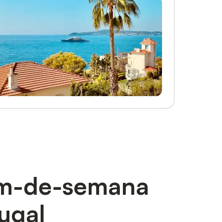
im-de-semana
tugal