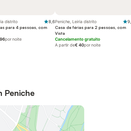
ia distrito
8,6
Peniche, Leiria distrito
9
ias para 4 pessoas, com
Casa de férias para 2 pessoas, com
Vista
 96
por noite
Cancelamento gratuito
A partir de
€ 40
por noite
m Peniche