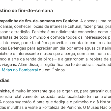
stino de fim-de-semana
capadinha de fim-de-semana em Peniche
. A apenas uma ho
ansar, conhecer locais de interesse cultural, fazer praia, p
e sabor e tradição. Peniche é mundialmente conhecida como 
surfistas de todo o mundo e convida todos os interessados 
eu interesse, pode também aproveitar o contacto com a nat
das Berlengas para apreciar um dia por entre águas cristali
eniche e o interessante museu que alberga, com a memória d
indo a arte da renda de bilros – e a gastronomia, repleta d
s viagens. Além disso, a região fica perto de outras localida
 férias no Bombarral
ou em Óbidos.
 dias
niche
, é muito importante que se organize, para garantir q
ensão relativamente reduzida, esta localidade tem uma ofert
 nossa sugestão é para que dedique o primeiro dia à históri
das muralhas e visite a Fortaleza de Peniche. O Museu Nacion