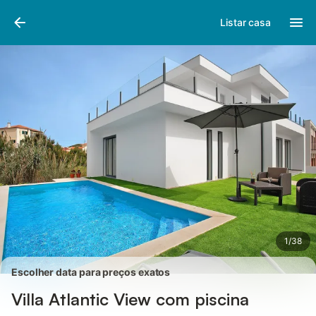
Fotos
Facilidades
Comentários
Listar casa
1
/
38
Escolher data para preços exatos
Villa Atlantic View com piscina