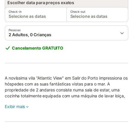
Escolher data para preços exatos
Check-in
Check-out
Selecione as datas
Selecione as datas
Pessoas
2 Adultos, 0 Crianças
Cancelamento GRATUITO
A novíssima vila "Atlantic View" em Salir do Porto impressiona os
hóspedes com as suas fantásticas vistas para o mar. A
propriedade de 2 andares consiste numa sala de estar, uma
cozinha totalmente equipada com uma máquina de lavar loiça,
3 quartos e 2 casas de banho, bem como uma casa de banho
Exibir mais
adicional, podendo acomodar 6 pessoas.
Comodidades adicionais incluem Wi-Fi (adequado para
chamadas de vídeo), uma televisão, ar condicionado,
aquecimento, bem como uma máquina de lavar roupas.