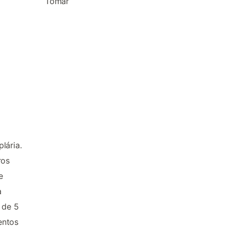
Tomar
lária.
ros
e
a
 de 5
entos