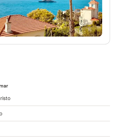
omar
risto
co