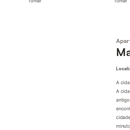
Tomar
Tomar
Apar
Ma
Locali
A cida
A cida
antigo
encon
cidade
minuto