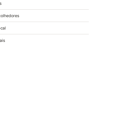
s
colhedores
cal
ais