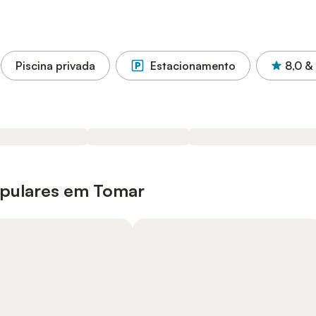
Piscina privada
Estacionamento
8,0
&
opulares em Tomar