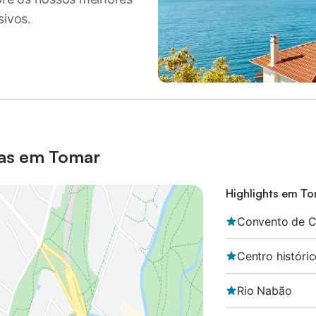
sivos.
ias em Tomar
Highlights em T
Convento de C
Centro históri
Rio Nabão