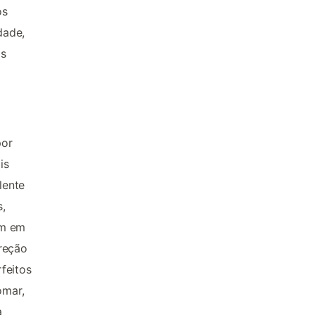
os
dade,
às
por
is
lente
,
am em
ireção
rfeitos
omar,
a