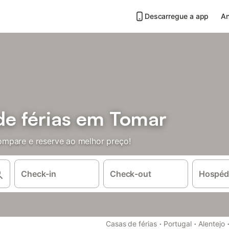
Descarregue a app
An
e férias em Tomar
mpare e reserve ao melhor preço!
Check-in
Check-out
Hospéd
·
·
Casas de férias
Portugal
Alentejo