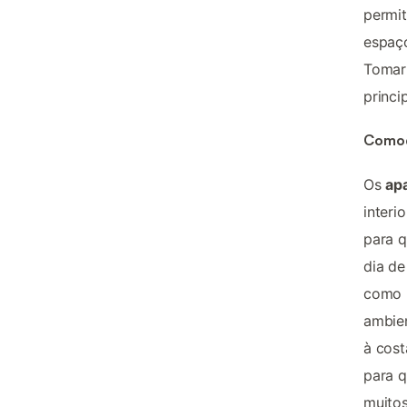
permit
espaço
Tomar 
princi
Comod
Os
ap
interi
para q
dia de
como p
ambien
à cost
para 
muitos