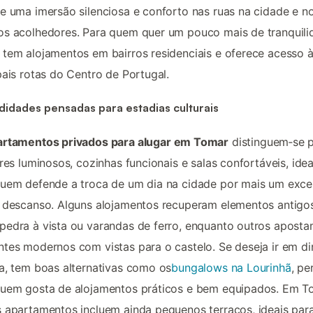
e uma imersão silenciosa e conforto nas ruas na cidade e n
s acolhedores. Para quem quer um pouco mais de tranquili
tem alojamentos em bairros residenciais e oferece acesso 
pais rotas do Centro de Portugal.
idades pensadas para estadias culturais
artamentos privados para alugar em Tomar
distinguem‑se 
ores luminosos, cozinhas funcionais e salas confortáveis, idea
uem defende a troca de um dia na cidade por mais um exce
 descanso. Alguns alojamentos recuperam elementos antigos
edra à vista ou varandas de ferro, enquanto outros apost
tes modernos com vistas para o castelo. Se deseja ir em d
a, tem boas alternativas como os
bungalows na Lourinhã
, pe
quem gosta de alojamentos práticos e bem equipados. Em T
 apartamentos incluem ainda pequenos terraços, ideais par