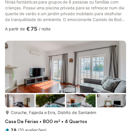
férias fantásticas para grupos de 8 pessoas ou famílias com
crianças. Possui uma piscina privada para se refrescar num dia
quente de verão e um jardim privado mobilado para desfrutar
da tranquilidade do ambiente. O emocionante Castelo de Bode,
com as suas ofertas de natação e desportos náuticos, fica
€ 75
A partir de
/
noite
perto. Nazaré e Peniche, a 70 km, têm muitas praias bonitas.
Os amantes da história têm locais interessantes para explorar:
Batalha, Fátima e Alcobaça. Lisboa também pode ser
alcançada numa curta viagem de carro. Existem excelentes
re...
mais...
Coruche, Fajarda e Erra, Distrito de Santarém
Casa De Férias • 800 m² • 4 Quartos
7,8
(
70
avaliações
)