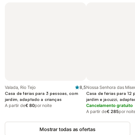
Valada, Rio Tejo
8,5
Nossa Senhora das Miser
Casa de férias para 3 pessoas, com
Distrito de Santarém
Casa de férias para 12
jardim, adaptado a crianças
jardim e jacuzzi, adapta
A partir de
€ 80
por noite
Cancelamento gratuito
A partir de
€ 285
por noit
Mostrar todas as ofertas