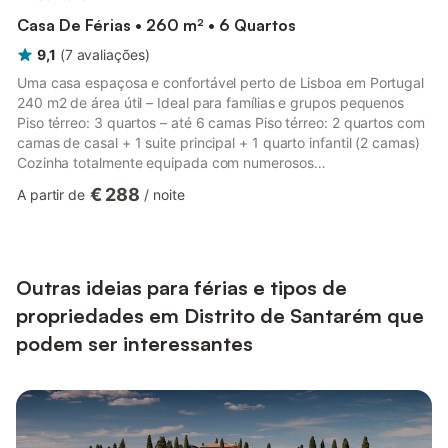
Casa De Férias • 260 m² • 6 Quartos
9,1
(
7
avaliações
)
Uma casa espaçosa e confortável perto de Lisboa em Portugal
240 m2 de área útil – Ideal para famílias e grupos pequenos
Piso térreo: 3 quartos – até 6 camas Piso térreo: 2 quartos com
camas de casal + 1 suite principal + 1 quarto infantil (2 camas)
Cozinha totalmente equipada com numerosos
eletrodomésticos, máquina de café, inúmeras louças e
€ 288
A partir de
/
noite
complementos (rolo de massa, recipientes, micro-ondas, forno,
panelas... enorme escolha...) Sala com TV e cabo, segurança
infantil para acesso ao piso superior, área de brincar para
crianças • 1º andar: 3 camas individuais (para 3 pessoas) com
ar condic...
Outras ideias para férias e tipos de
propriedades em Distrito de Santarém que
podem ser interessantes