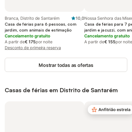
Branca, Distrito de Santarém
10,0
Nossa Senhora das Miser
Casa de férias para 6 pessoas, com
Distrito de Santarém
Casa de férias para 7 
jardim, com animais de estimação
jardim e jacuzzi, com an
Cancelamento gratuito
estimação
Cancelamento gratuito
A partir de
€ 175
por noite
A partir de
€ 155
por noit
Desconto de primeira reserva
Mostrar todas as ofertas
Casas de férias em Distrito de Santarém
Anfitrião estrela