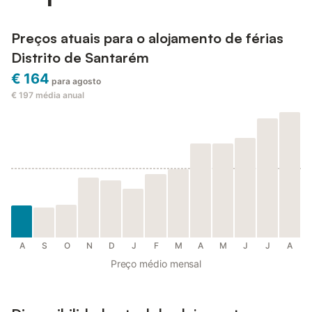
Preços atuais para o alojamento de férias
Distrito de Santarém
€ 164
para agosto
€ 197
média anual
A
S
O
N
D
J
F
M
A
M
J
J
A
Preço médio mensal