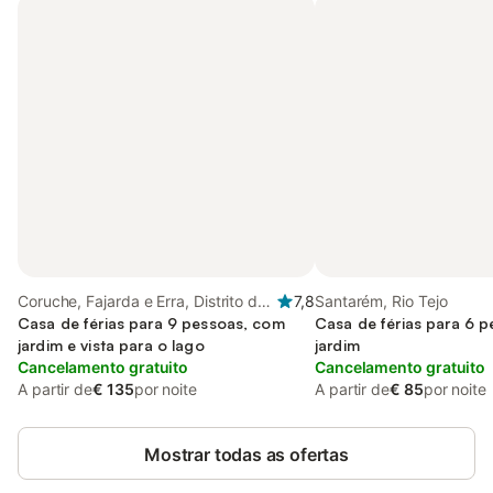
Coruche, Fajarda e Erra, Distrito de
7,8
Santarém, Rio Tejo
Santarém
Casa de férias para 9 pessoas, com
Casa de férias para 6 
jardim e vista para o lago
jardim
Cancelamento gratuito
Cancelamento gratuito
A partir de
€ 135
por noite
A partir de
€ 85
por noite
Mostrar todas as ofertas