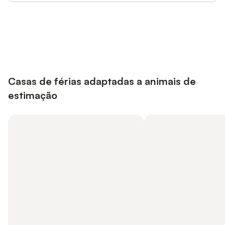
Poupe até 10% em muitos
Iniciar sessão
alojamentos com uma conta.
Casas de férias adaptadas a animais de
estimação