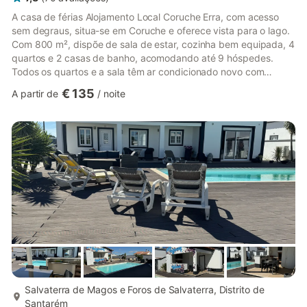
A casa de férias Alojamento Local Coruche Erra, com acesso
sem degraus, situa-se em Coruche e oferece vista para o lago.
Com 800 m², dispõe de sala de estar, cozinha bem equipada, 4
quartos e 2 casas de banho, acomodando até 9 hóspedes.
Todos os quartos e a sala têm ar condicionado novo com
funções de aquecimento e arrefecimento, garantindo conforto
€ 135
A partir de
/
noite
durante todo o ano. Uma lareira proporciona calor adicional nas
noites mais frias. Também estão disponíveis dois aquecedores
portáteis. Entre as comodidades contam-se Wi-Fi de alta
velocidade ideal para videochamadas, espaço de trabalho
dedicado...
mais...
Salvaterra de Magos e Foros de Salvaterra, Distrito de
Santarém