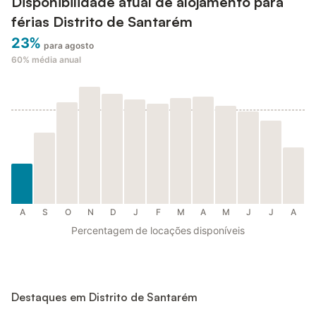
Disponibilidade atual de alojamento para
férias Distrito de Santarém
23%
para agosto
60%
média anual
A
S
O
N
D
J
F
M
A
M
J
J
A
Percentagem de locações disponíveis
Destaques em Distrito de Santarém