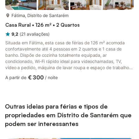
mais...
Fátima, Distrito de Santarém
Casa Rural • 126 m² • 2 Quartos
9,2
(
21
avaliações
)
Situada em Fátima, esta casa de férias de 126 m² acomoda
confortavelmente até 4 pessoas em 2 quartos e 1 casa de
banho. Dispõe de cozinha totalmente equipada, ar
condicionado, Wi-Fi rápido ideal para videochamadas, TV,
vídeo a pedido, máquina de lavar roupa e espaço de trabalho
dedicado. Famílias têm acesso a cadeira alta, berço,
€ 300
A partir de
/
noite
brinquedos e livros partilhados para crianças. No exterior,
usufrua da varanda privada, terraço aberto e churrasqueira. O
jardim partilhado conta com trampolim, baloiço e piscina
exterior, além de duche exterior para maior comodidade.
Toalhas de praia são fornecida...
Outras ideias para férias e tipos de
propriedades em Distrito de Santarém que
podem ser interessantes