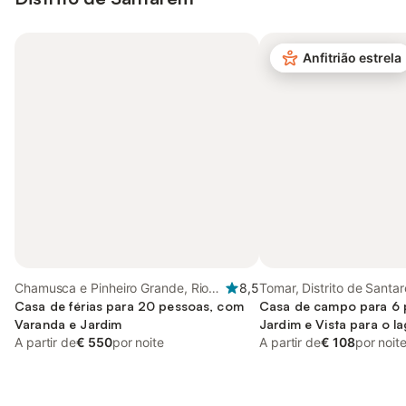
Anfitrião estrela
Chamusca e Pinheiro Grande, Rio
8,5
Tomar, Distrito de Santa
Tejo
Casa de férias para 20 pessoas, com
Casa de campo para 6 
Varanda e Jardim
Jardim e Vista para o l
A partir de
€ 550
por noite
A partir de
€ 108
por noit