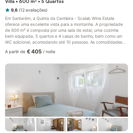
Villa • 600 m² • 5 Quartos
9,6
(
12
avaliações
)
Em Santarém, a Quinta da Centieira - Scalab Wine Estate
oferece uma excelente vista para a montanha. A propriedade
de 600 m² é composta por uma sala de estar, uma cozinha
bem equipada, 5 quartos e 4 casas de banho, bem como um
WC adicional, acomodando até 10 pessoas. As comodidades
adicionais incluem Wi-Fi com espaço de trabalho dedicado para
€ 405
A partir de
/
noite
escritório em casa, televisão, ar condicionado, máquina de lavar
roupa e toalhas de praia/piscina. Além disso, há uma mesa de
ténis de mesa e uma mesa de bilhar disponíveis para seu uso.
Estão também disponíveis 2 berços para bebés. Este aluguer
de fér...