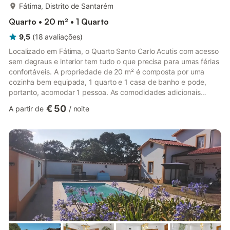
mais...
Fátima, Distrito de Santarém
Quarto • 20 m² • 1 Quarto
9,5
(
18
avaliações
)
Localizado em Fátima, o Quarto Santo Carlo Acutis com acesso
sem degraus e interior tem tudo o que precisa para umas férias
confortáveis. A propriedade de 20 m² é composta por uma
cozinha bem equipada, 1 quarto e 1 casa de banho e pode,
portanto, acomodar 1 pessoa. As comodidades adicionais
incluem Wi-Fi de alta velocidade (adequado para chamadas de
€ 50
A partir de
/
noite
vídeo) com um espaço de trabalho dedicado para escritório em
casa, bem como uma máquina de lavar roupa. Este alojamento
não dispõe de: ar condicionado. Desfrute de uma cozinha
partilhada e de um espaço exterior com um jardim, terraço
aberto, ter...