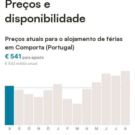
Preços e
disponibilidade
Preços atuais para o alojamento de férias
em Comporta (Portugal)
€ 541
para agosto
€ 532
média anual
A
S
O
N
D
J
F
M
A
M
J
J
A