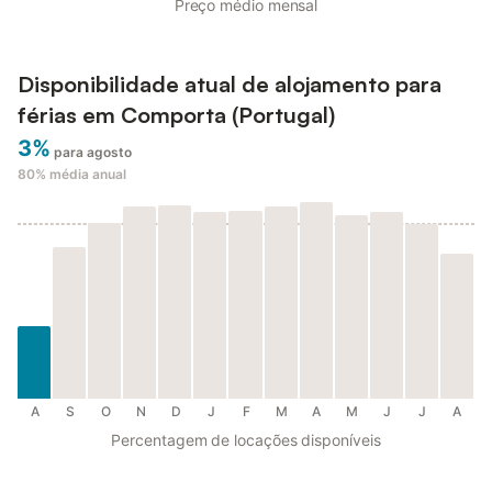
Preço médio mensal
Disponibilidade atual de alojamento para
férias em Comporta (Portugal)
3%
para agosto
80%
média anual
A
S
O
N
D
J
F
M
A
M
J
J
A
Percentagem de locações disponíveis