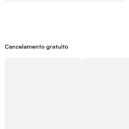
Poupe até 10% em muitos
Iniciar sessão
alojamentos com uma conta.
Cancelamento gratuito