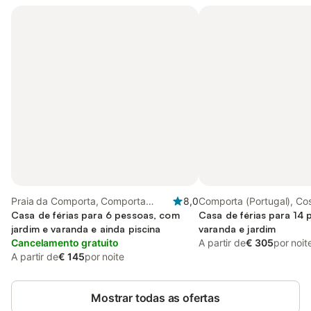
Praia da Comporta, Comporta
8,0
Comporta (Portugal), Co
(Portugal)
Casa de férias para 6 pessoas, com
Casa de férias para 14
jardim e varanda e ainda piscina
varanda e jardim
Cancelamento gratuito
A partir de
€ 305
por noit
A partir de
€ 145
por noite
Mostrar todas as ofertas