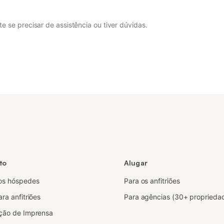
 se precisar de assistência ou tiver dúvidas.
to
Alugar
os hóspedes
Para os anfitriões
ra anfitriões
Para agências (30+ proprieda
ção de Imprensa