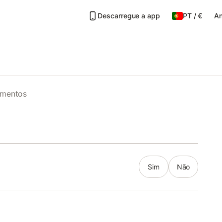
Descarregue a app
PT
/
€
An
amentos
Sim
Não