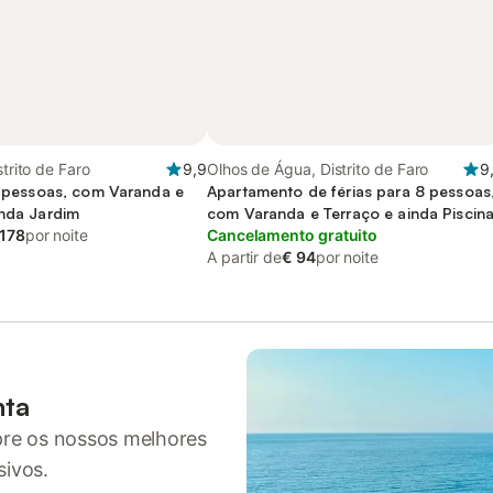
strito de Faro
9,9
Olhos de Água, Distrito de Faro
9
11 pessoas, com Varanda e
Apartamento de férias para 8 pessoas
inda Jardim
com Varanda e Terraço e ainda Piscin
 178
por noite
Cancelamento gratuito
A partir de
€ 94
por noite
nta
pre os nossos melhores
sivos.