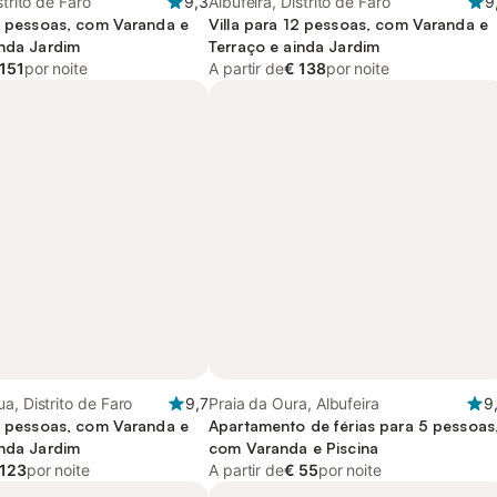
strito de Faro
9,3
Albufeira, Distrito de Faro
9
14 pessoas, com Varanda e
Villa para 12 pessoas, com Varanda e
inda Jardim
Terraço e ainda Jardim
 151
por noite
A partir de
€ 138
por noite
a, Distrito de Faro
9,7
Praia da Oura, Albufeira
9
12 pessoas, com Varanda e
Apartamento de férias para 5 pessoas
inda Jardim
com Varanda e Piscina
 123
por noite
A partir de
€ 55
por noite