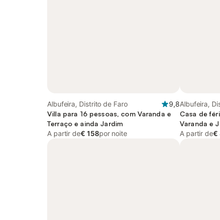
Albufeira, Distrito de Faro
9,8
Albufeira, Di
Villa para 16 pessoas, com Varanda e
Casa de fér
Terraço e ainda Jardim
Varanda e J
A partir de
€ 158
por noite
infantil
A partir de
€