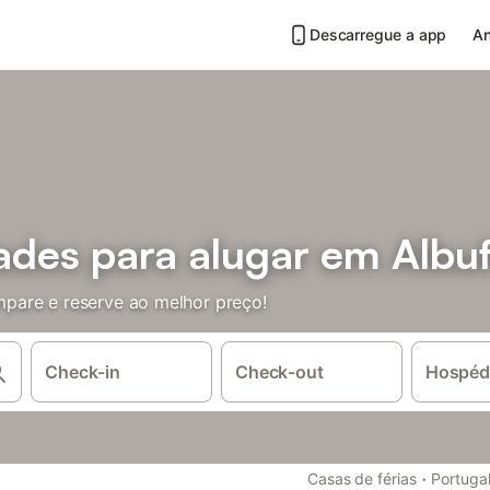
Descarregue a app
An
ades para alugar em Albuf
pare e reserve ao melhor preço!
Check-in
Check-out
Hospéd
·
Casas de férias
Portuga