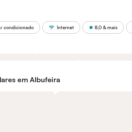
r condicionado
Internet
8,0
& mais
ares em Albufeira