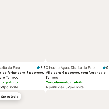
strito de Faro
8,6
Olhos de Água, Distrito de Faro
9
 de férias para 3 pessoas,
Villa para 5 pessoas, com Varanda e
a e Terraço
Terraço
o gratuito
Cancelamento gratuito
 59
por noite
A partir de
€ 52
por noite
rião estrela