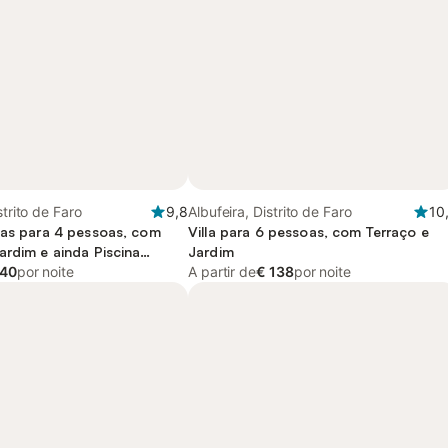
strito de Faro
9,8
Albufeira, Distrito de Faro
10
ias para 4 pessoas, com
Villa para 6 pessoas, com Terraço e
ardim e ainda Piscina
Jardim
 40
por noite
A partir de
€ 138
por noite