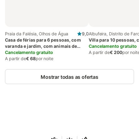
Praia da Falésia, Olhos de Água
9,0
Albufeira, Distrito de Far
Casa de férias para 6 pessoas, com
Villa para 10 pessoas,
varanda e jardim, com animais de
Cancelamento gratuito
estimação
Cancelamento gratuito
A partir de
€ 200
por noit
A partir de
€ 68
por noite
Mostrar todas as ofertas
Poupe até 10% em muitos
Iniciar sessão
alojamentos com uma conta.