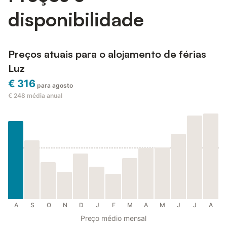
disponibilidade
Preços atuais para o alojamento de férias
Luz
€ 316
para agosto
€ 248
média anual
A
S
O
N
D
J
F
M
A
M
J
J
A
Preço médio mensal