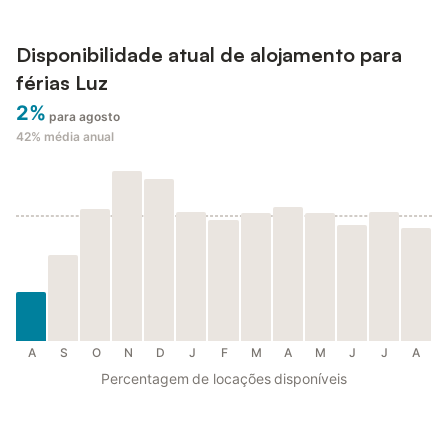
Disponibilidade atual de alojamento para
férias Luz
2%
para agosto
42%
média anual
A
S
O
N
D
J
F
M
A
M
J
J
A
Percentagem de locações disponíveis