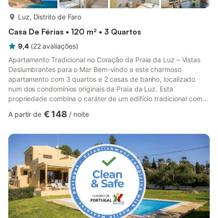
mais...
Luz, Distrito de Faro
Casa De Férias • 120 m² • 3 Quartos
9,4
(
22
avaliações
)
Apartamento Tradicional no Coração da Praia da Luz – Vistas
Deslumbrantes para o Mar Bem-vindo a este charmoso
apartamento com 3 quartos e 2 casas de banho, localizado
num dos condomínios originais da Praia da Luz. Esta
propriedade combina o caráter de um edifício tradicional com
confortos modernos, tornando-o um refúgio ideal para quem
€ 148
A partir de
/
noite
procura ficar no coração vibrante da Luz. Localização
Privilegiada com Atmosfera Animada Situado a uma curta
caminhada da praia, lojas e inúmeros restaurantes e bares, este
apartamento é perfeito para quem quer vivenciar as noites
animadas da Luz. Por favor,...