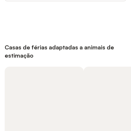
Poupe até 10% em muitos
Iniciar sessão
alojamentos com uma conta.
Casas de férias adaptadas a animais de
estimação