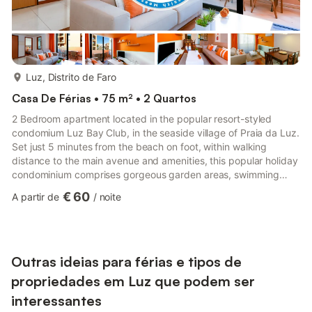
mais...
Luz, Distrito de Faro
Casa De Férias • 75 m² • 2 Quartos
2 Bedroom apartment located in the popular resort-styled
condomium Luz Bay Club, in the seaside village of Praia da Luz.
Set just 5 minutes from the beach on foot, within walking
distance to the main avenue and amenities, this popular holiday
condominium comprises gorgeous garden areas, swimming
pool and bar, tennis court, and plenty of parking at hand. This
€ 60
A partir de
/
noite
private holiday apartment is a first-floor duplex unit comprising
living room with kitchenette, balcony with access to the
communal pool area, bathroom with bathtub/shower and two
bedrooms, one with double-sized bed (top-floor) and one ...
Outras ideias para férias e tipos de
propriedades em Luz que podem ser
interessantes