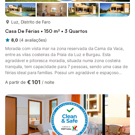
mais...
Luz, Distrito de Faro
Casa De Férias • 150 m² • 3 Quartos
8,0
(
4
avaliações
)
Moradia com vista mar na zona reservada da Cama da Vaca,
entre as vilas costeiras da Praia da Luz e Burgau. Esta
agradável e pitoresca moradia, situada numa zona costeira
tranquila, tem capacidade para 7 pessoas, sendo uma casa de
férias ideal para famílias. Possui um agradável e espaçoso
jardim com relva, pátio com piscina, churrasqueira e área de
€ 101
A partir de
/
noite
refeições coberta, tudo com vista panorâmica para o oceano.
No interior é muito fresco, composto por sala de estar, sala de
jantar, cozinha, hall de entrada, WC de serviço com duche e 2
quartos de hóspedes no rés-do-chão (um com 2 camas
individua...