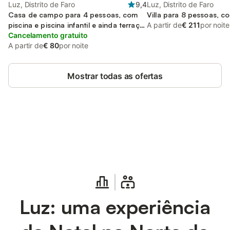
Luz, Distrito de Faro
9,4
Luz, Distrito de Faro
Casa de campo para 4 pessoas, com
Villa para 8 pessoas, c
piscina e piscina infantil e ainda terraço
A partir de
€ 211
por noite
and jardim
Cancelamento gratuito
A partir de
€ 80
por noite
Mostrar todas as ofertas
Poupe até 10% em muitos
Iniciar sessão
alojamentos com uma conta.
Luz: uma experiência