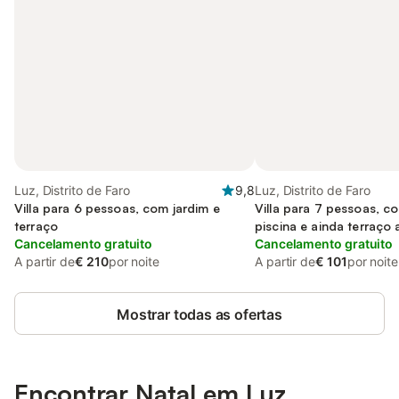
Luz, Distrito de Faro
9,8
Luz, Distrito de Faro
Villa para 6 pessoas, com jardim e
Villa para 7 pessoas, c
terraço
piscina e ainda terraço 
Cancelamento gratuito
mar
Cancelamento gratuito
A partir de
€ 210
por noite
A partir de
€ 101
por noite
Mostrar todas as ofertas
Encontrar Natal em Luz