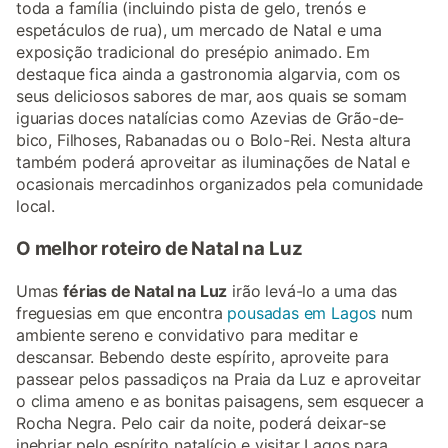
toda a família (incluindo pista de gelo, trenós e
espetáculos de rua), um mercado de Natal e uma
exposição tradicional do presépio animado. Em
destaque fica ainda a gastronomia algarvia, com os
seus deliciosos sabores de mar, aos quais se somam
iguarias doces natalícias como Azevias de Grão-de-
bico, Filhoses, Rabanadas ou o Bolo-Rei. Nesta altura
também poderá aproveitar as iluminações de Natal e
ocasionais mercadinhos organizados pela comunidade
local.
O melhor roteiro de Natal na Luz
Umas
férias de Natal na Luz
irão levá-lo a uma das
freguesias em que encontra
pousadas em Lagos
num
ambiente sereno e convidativo para meditar e
descansar. Bebendo deste espírito, aproveite para
passear pelos passadiços na Praia da Luz e aproveitar
o clima ameno e as bonitas paisagens, sem esquecer a
Rocha Negra. Pelo cair da noite, poderá deixar-se
inebriar pelo espírito natalício e visitar Lagos para