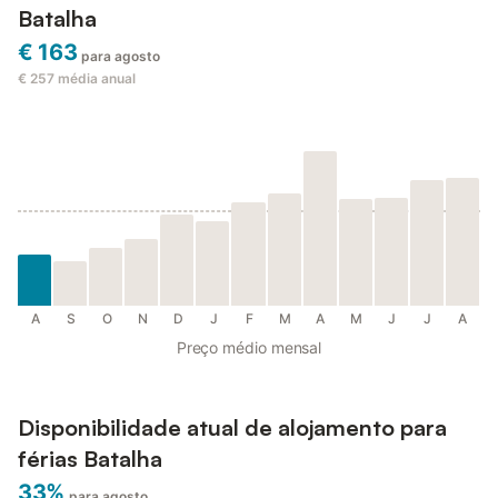
Batalha
€ 163
para agosto
€ 257
média anual
A
S
O
N
D
J
F
M
A
M
J
J
A
Preço médio mensal
Disponibilidade atual de alojamento para
férias Batalha
33%
para agosto