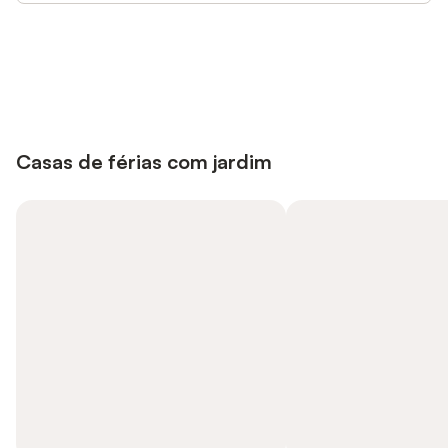
Poupe até 10% em muitos
Iniciar sessão
alojamentos com uma conta.
Casas de férias com jardim