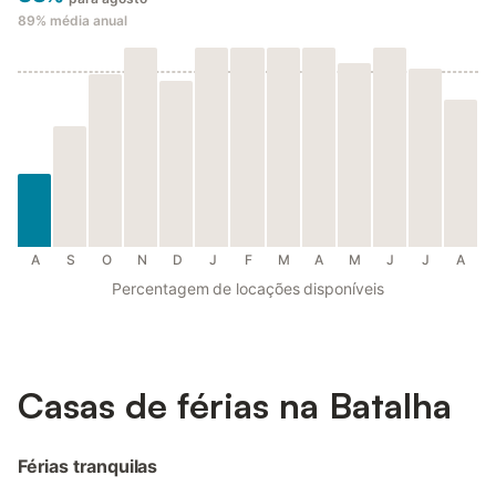
89%
média anual
A
S
O
N
D
J
F
M
A
M
J
J
A
Percentagem de locações disponíveis
Casas de férias na Batalha
Férias tranquilas