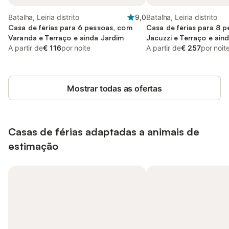
Batalha, Leiria distrito
9,0
Batalha, Leiria distrito
Casa de férias para 6 pessoas, com
Casa de férias para 8 
Varanda e Terraço e ainda Jardim
Jacuzzi e Terraço e ain
A partir de
€ 116
por noite
Piscina
A partir de
€ 257
por noit
Mostrar todas as ofertas
Casas de férias adaptadas a animais de
estimação