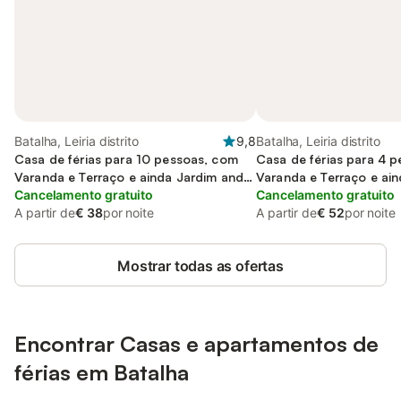
Batalha, Leiria distrito
9,8
Batalha, Leiria distrito
Casa de férias para 10 pessoas, com
Casa de férias para 4 
Varanda e Terraço e ainda Jardim and
Varanda e Terraço e ai
Piscina
Cancelamento gratuito
Cancelamento gratuito
A partir de
€ 38
por noite
A partir de
€ 52
por noite
Mostrar todas as ofertas
Encontrar Casas e apartamentos de
férias em Batalha