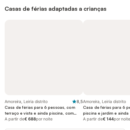
Casas de férias adaptadas a crianças
Amoreira, Leiria distrito
8,5
Amoreira, Leiria distrito
Casa de férias para 6 pessoas, com
Casa de férias para 6 
terraço e vista e ainda piscina, com
piscina e jardim e ainda 
animais de estimação
A partir de
€ 688
por noite
A partir de
€ 144
por noit