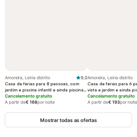
Amoreira, Leiria distrito
9,0
Amoreira, Leiria distrito
Casa de férias para 8 pessoas, com
Casa de férias para 6 
jardim e piscina infantil e ainda piscina
vista e jardim e ainda pi
and vista
Cancelamento gratuito
Cancelamento gratuito
A partir de
€ 168
por noite
A partir de
€ 193
por noit
Mostrar todas as ofertas