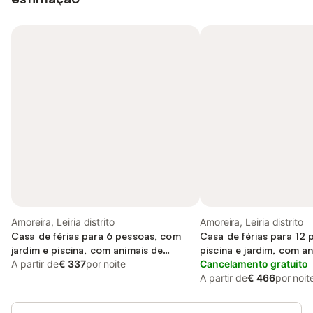
Amoreira, Leiria distrito
Amoreira, Leiria distrito
Casa de férias para 6 pessoas, com
Casa de férias para 12
jardim e piscina, com animais de
piscina e jardim, com a
estimação
A partir de
€ 337
por noite
estimação
Cancelamento gratuito
A partir de
€ 466
por noit