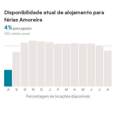
Disponibilidade atual de alojamento para
férias Amoreira
4%
para agosto
76%
média anual
A
S
O
N
D
J
F
M
A
M
J
J
A
Percentagem de locações disponíveis