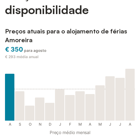
disponibilidade
Preços atuais para o alojamento de férias
Amoreira
€ 350
para agosto
€ 293
média anual
A
S
O
N
D
J
F
M
A
M
J
J
A
Preço médio mensal