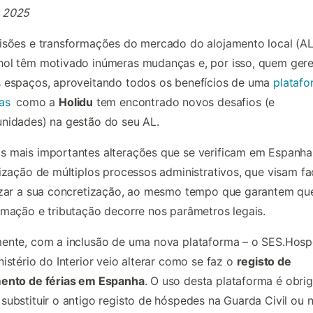
 2025
isões e transformações do mercado do alojamento local (AL
hol têm motivado inúmeras mudanças e, por isso, quem ger
 espaços, aproveitando todos os benefícios de uma
platafo
as
como a
Holidu
tem encontrado novos desafios (e
nidades) na gestão do seu AL.
 mais importantes alterações que se verificam em Espanha
lização de múltiplos processos administrativos, que visam fac
izar a sua concretização, ao mesmo tempo que garantem qu
rmação e tributação decorre nos parâmetros legais.
ente, com a inclusão de uma nova plataforma – o SES.Hosp
nistério do Interior veio alterar como se faz o
registo de
mento de férias em Espanha
. O uso desta plataforma é obrig
substituir o antigo registo de hóspedes na Guarda Civil ou 