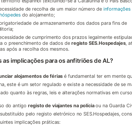
território espanhol (excluindo-se a Catalunha e o País Basco
ecessidade de recolha de um maior número de
informações 
 hóspedes
do alojamento;
brigatoriedade de armazenamento dos dados para fins de
itoria;
ecessidade de cumprimento dos prazos legalmente estipula
ra o preenchimento de dados de
registo SES.Hospedajes
, a
ras após a recolha dos mesmos.
 as implicações para os anfitriões de AL?
unciar alojamentos de férias
é fundamental ter em mente q
a, este é um setor regulado e existe a necessidade de se m
zado quanto às regras, leis e alterações normativas em curso
so do antigo
registo de viajantes na polícia
ou na Guarda Civ
substituído pelo registo eletrónico no SES.Hospedajes, cons
uintes implicações práticas: