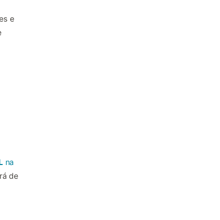
es e
e
L
na
rá de