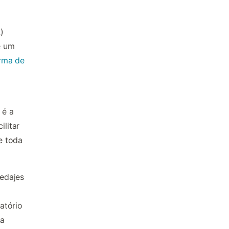
)
e um
rma de
 é a
ilitar
e toda
edajes
atório
na