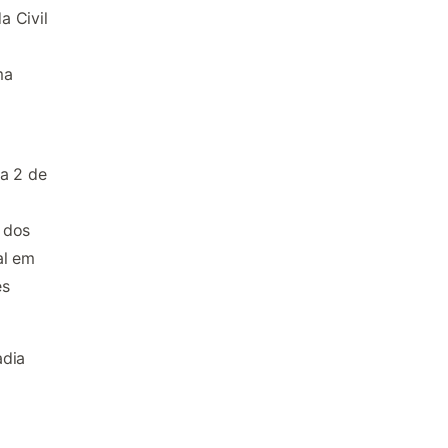
a Civil
ma
 a 2 de
 dos
al em
es
adia