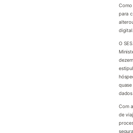
Como s
para c
altero
digital
O SES.
Minist
dezemb
estipu
hósped
quase 
dados 
Com a 
de via
proces
segura