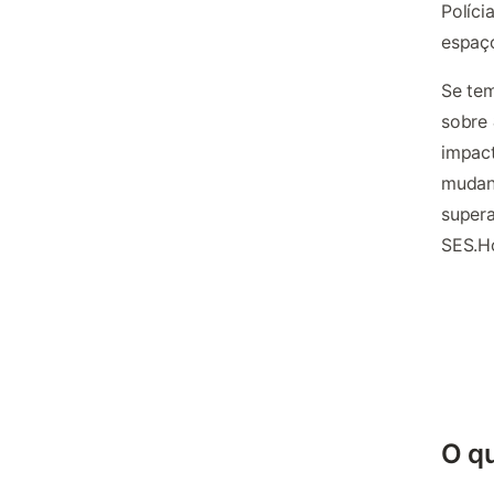
Políci
espaç
Se tem
sobre
impact
mudan
supera
SES.H
O q