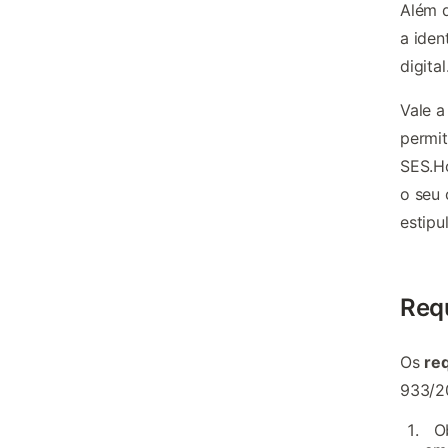
Além d
a iden
digital
Vale a
permit
SES.Ho
o seu 
estipu
Requ
Os
req
933/2
O