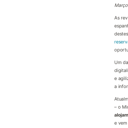
Março
As rev
espan
destes
reserv
oportu
Um das
digita
e agil
a info
Atualm
– o Mi
aloja
e vem 