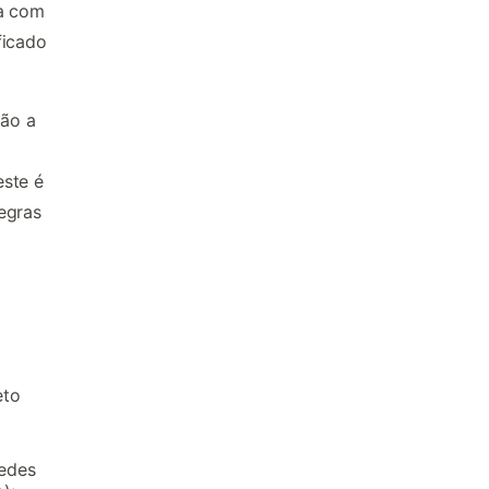
ta com
ficado
tão a
este é
egras
eto
pedes