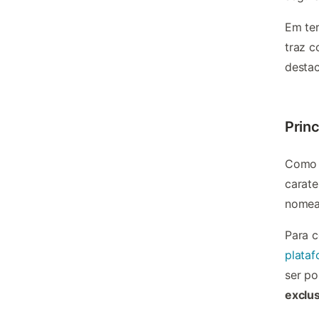
Em ter
traz c
destac
Princ
Como 
carate
nomea
Para 
plata
ser po
exclus