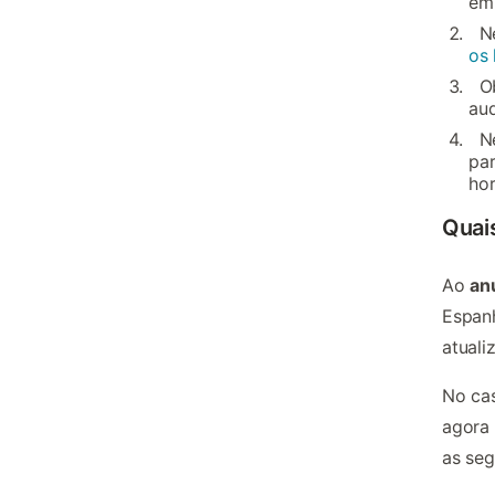
em 
N
os
O
aud
N
pa
ho
Quais
Ao
an
Espanh
atuali
No ca
agora 
as seg