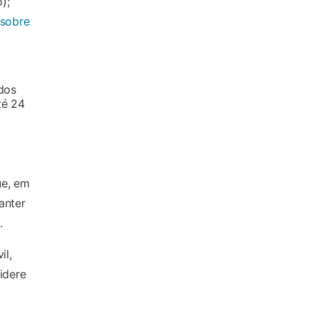
);
sobre
dos
té 24
ue, em
anter
.
il,
idere