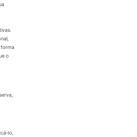
ua
ivas.
nal,
e forma
ue o
serva,
cá-lo,