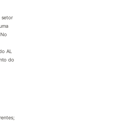
 setor
 uma
. No
 do AL
ento do
rentes;