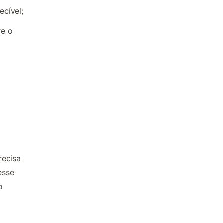
ecível;
re o
recisa
esse
o