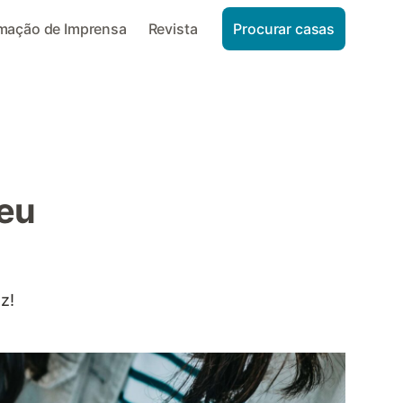
rmação de Imprensa
Revista
Procurar casas
seu
z!