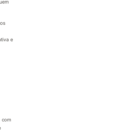
quem
mos
tiva e
o com
e