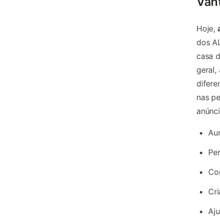
Van
Hoje,
dos AL
casa d
geral,
difer
nas pe
anúnc
Aum
Per
Con
Cri
Aju