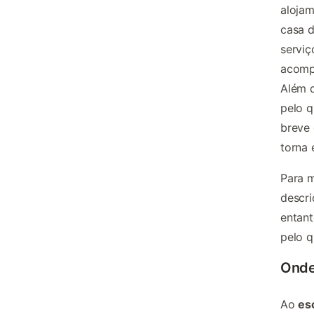
alojam
casa d
serviç
acompa
Além d
pelo q
breve 
torna 
Para m
descri
entant
pelo q
Onde
Ao
es