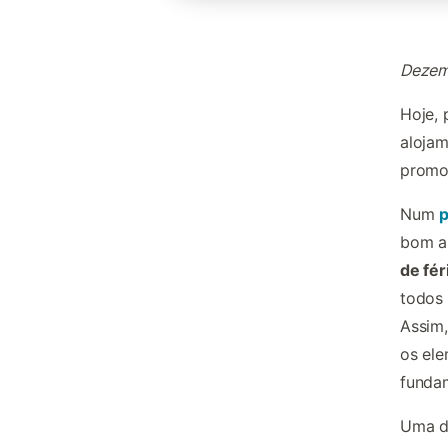
Dezem
Hoje, 
alojam
promo
Num
p
bom an
de fér
todos 
Assim,
os ele
fundam
Uma de