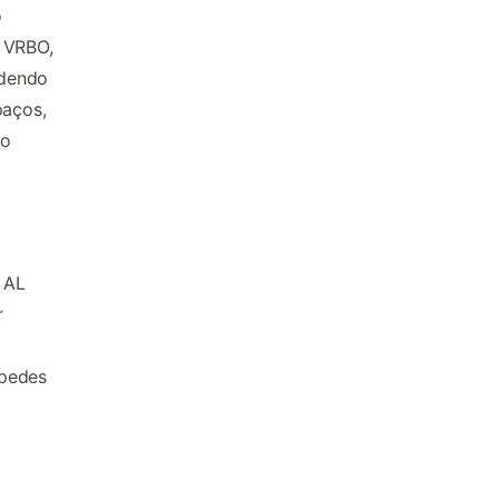
o
 VRBO,
odendo
paços,
 o
 AL
r
spedes