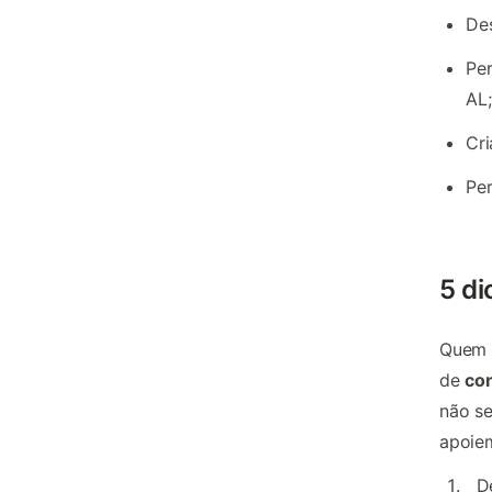
Des
Per
AL;
Cri
Pe
5 di
Quem n
de
con
não se
apoie
D