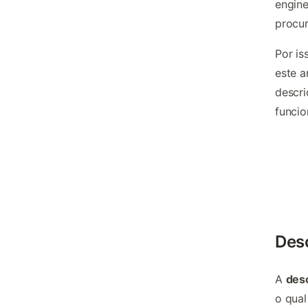
engine
procur
Por is
este a
descri
funcio
Desc
A
desc
o qua