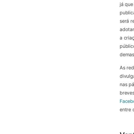
já que
public
será 
adota
a cria
públic
demas
As re
divulg
nas pá
breves
Faceb
entre 