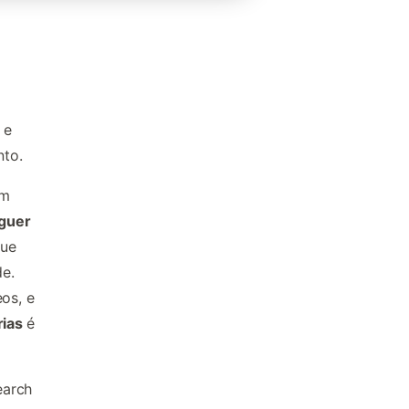
 e
nto.
um
uguer
que
e.
os, e
rias
é
earch