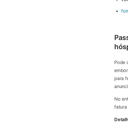
fo
Pass
hós
Pode c
embora
para f
anunci
No ent
fatura
Detal