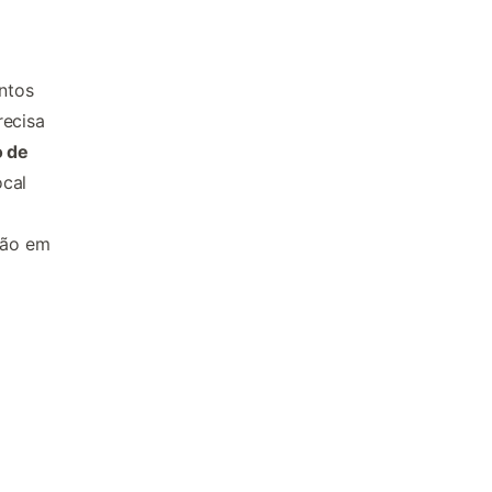
entos
recisa
 de
ocal
ção em