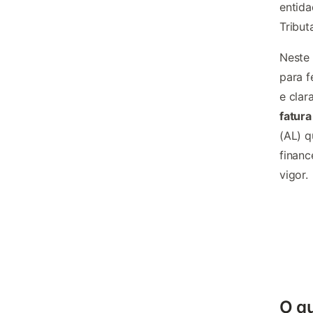
entida
Tribut
Neste 
para f
e clar
fatura
(AL) q
financ
vigor.
O qu