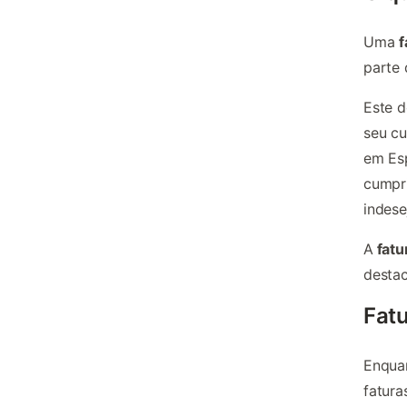
Uma
f
parte 
Este d
seu cu
em Esp
cumpri
indese
A
fatu
desta
Fatu
Enquan
fatura