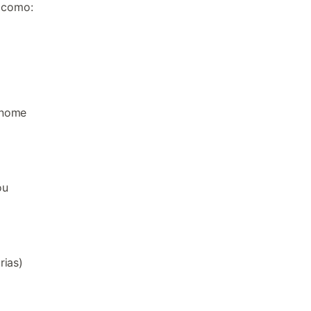
s como:
o nome
ou
rias)