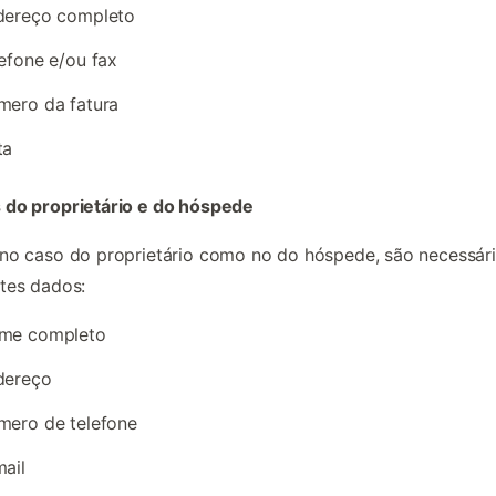
dereço completo
efone e/ou fax
mero da fatura
ta
 do proprietário e do hóspede
no caso do proprietário como no do hóspede, são necessár
tes dados:
me completo
dereço
mero de telefone
ail