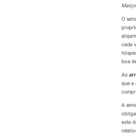
Março
O seto
propri
aloja
cada 
hósped
boa de
Ao
ar
que a 
cumpri
A emis
obriga
este 
relati