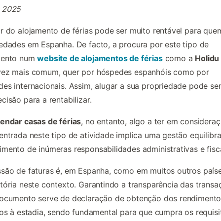
 2025
r do alojamento de férias pode ser muito rentável para qu
edades em Espanha. De facto, a procura por este tipo de
mento num
website de alojamentos de férias
como a
Holidu
vez mais comum, quer por hóspedes espanhóis como por
es internacionais. Assim, alugar a sua propriedade pode se
cisão para a rentabilizar.
rendar casas de férias
, no entanto, algo a ter em considera
entrada neste tipo de atividade implica uma gestão equilibr
mento de inúmeras responsabilidades administrativas e fisca
são de faturas é, em Espanha, como em muitos outros paíse
tória neste contexto. Garantindo a transparência das transa
documento serve de declaração de obtenção dos rendimento
vos à estadia, sendo fundamental para que cumpra os requisi