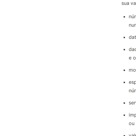
sua va
núm
nu
dat
dad
e o
mor
esp
núm
ser
imp
ou 
val