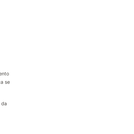
ento
ca se
s da