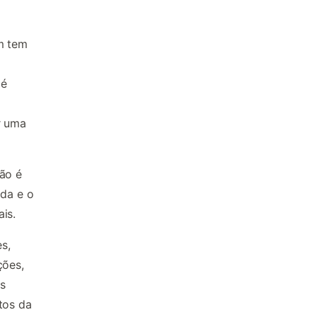
em tem
é
r uma
ção é
ada e o
is.
s,
ções,
s
tos da