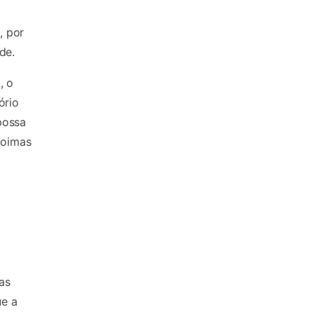
, por
de.
, o
ório
possa
coimas
as
ue a