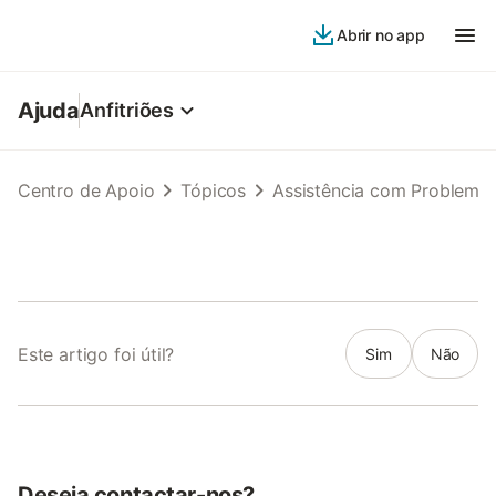
Abrir no app
Ajuda
Anfitriões
Centro de Apoio
Tópicos
Assistência com Problema
Este artigo foi útil?
Sim
Não
Deseja contactar-nos?