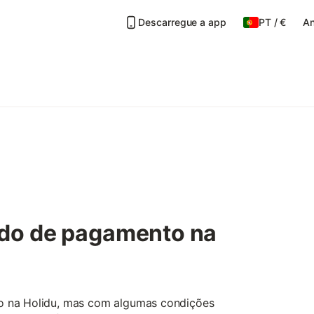
Descarregue a app
PT
/
€
An
do de pagamento na
o na Holidu, mas com algumas condições