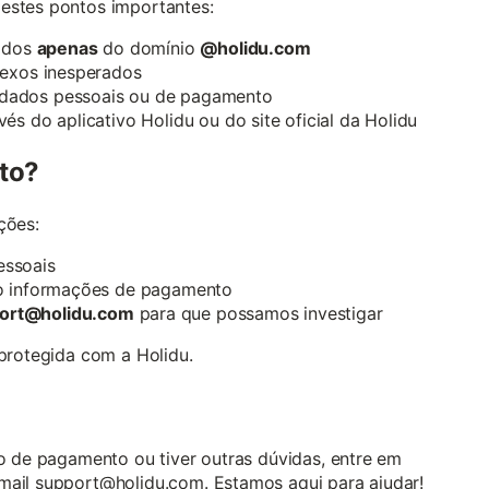
estes pontos importantes:
iados
apenas
do domínio
@holidu.com
nexos inesperados
 dados pessoais ou de pagamento
és do aplicativo Holidu ou do site oficial da Holidu
to?
ções:
essoais
do informações de pagamento
ort@holidu.com
para que possamos investigar
 protegida com a Holidu.
do de pagamento ou tiver outras dúvidas, entre em
mail support@holidu.com. Estamos aqui para ajudar!