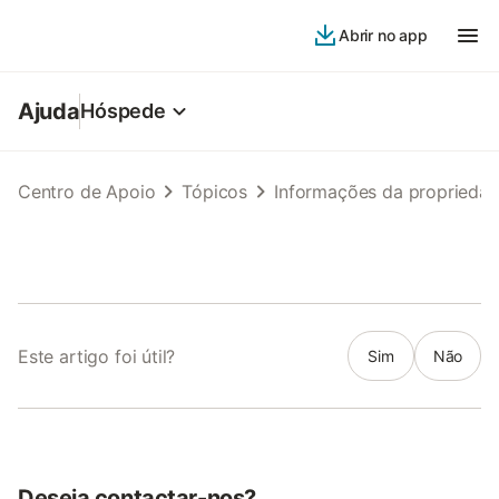
Abrir no app
Ajuda
Hóspede
Centro de Apoio
Tópicos
Informações da proprieda
Este artigo foi útil?
Sim
Não
Deseja contactar-nos?