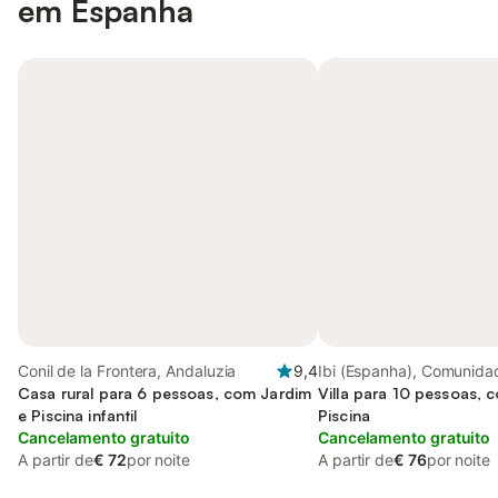
em Espanha
Conil de la Frontera, Andaluzia
9,4
Ibi (Espanha), Comunida
Casa rural para 6 pessoas, com Jardim
Valenciana
Villa para 10 pessoas, 
e Piscina infantil
Piscina
Cancelamento gratuito
Cancelamento gratuito
A partir de
€ 72
por noite
A partir de
€ 76
por noite