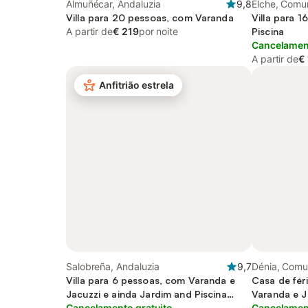
Almuñécar, Andaluzia
9,8
Elche, Comu
Villa para 20 pessoas, com Varanda
Villa para 
A partir de
€ 219
por noite
Piscina
Cancelament
A partir de
€
Anfitrião estrela
Salobreña, Andaluzia
9,7
Dénia, Comu
Villa para 6 pessoas, com Varanda e
Casa de fér
Jacuzzi e ainda Jardim and Piscina
Varanda e J
infantil
Cancelamento gratuito
Sauna
Cancelament