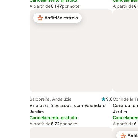
A partir de
€ 147
por noite
A partir de
€
Anfitrião estrela
Salobreña, Andaluzia
9,8
Conil de la 
Villa para 6 pessoas, com Varanda e
Casa de fér
Jardim
Jardim
Cancelamento gratuito
Cancelament
A partir de
€ 72
por noite
A partir de
€
Anfit