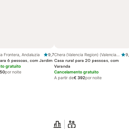
la Frontera, Andaluzia
9,7
Chera (Valencia Region) (Valencia
9
para 6 pessoas, com Jardim
Region), Comunidade Valenciana
Casa rural para 20 pessoas, com
o gratuito
Varanda
 50
por noite
Cancelamento gratuito
A partir de
€ 392
por noite