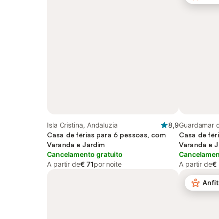
Isla Cristina, Andaluzia
8,9
Guardamar d
Casa de férias para 6 pessoas, com
Comunidade 
Casa de fér
Varanda e Jardim
Varanda e J
Cancelamento gratuito
infantil and
Cancelament
A partir de
€ 71
por noite
A partir de
€
Anfit