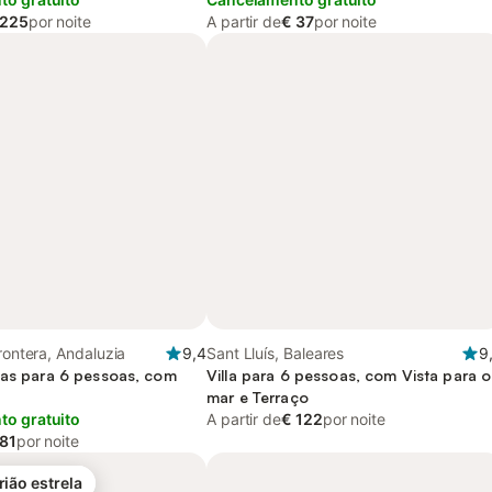
 225
por noite
A partir de
€ 37
por noite
Frontera, Andaluzia
9,4
Sant Lluís, Baleares
9
ias para 6 pessoas, com
Villa para 6 pessoas, com Vista para o
mar e Terraço
o gratuito
A partir de
€ 122
por noite
 81
por noite
rião estrela