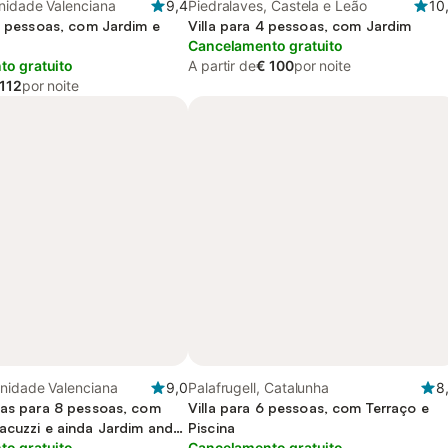
nidade Valenciana
9,4
Piedralaves, Castela e Leão
10
16 pessoas, com Jardim e
Villa para 4 pessoas, com Jardim
Cancelamento gratuito
o gratuito
A partir de
€ 100
por noite
 112
por noite
nidade Valenciana
9,0
Palafrugell, Catalunha
8
ias para 8 pessoas, com
Villa para 6 pessoas, com Terraço e
acuzzi e ainda Jardim and
Piscina
o gratuito
Cancelamento gratuito