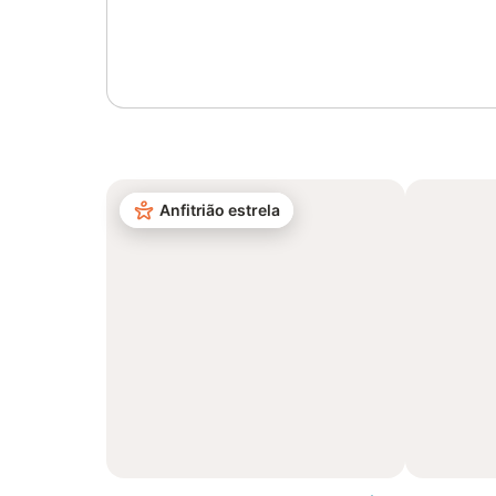
Inicie sessão ou registe-se
Anfitrião estrela