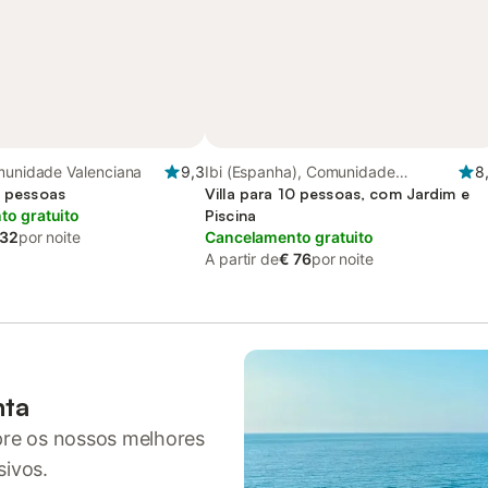
omunidade Valenciana
9,3
Ibi (Espanha), Comunidade
8
2 pessoas
Valenciana
Villa para 10 pessoas, com Jardim e
o gratuito
Piscina
 32
por noite
Cancelamento gratuito
A partir de
€ 76
por noite
nta
pre os nossos melhores
sivos.