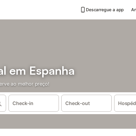
Descarregue a app
An
al em Espanha
erve ao melhor preço!
Check-in
Check-out
Hospéd