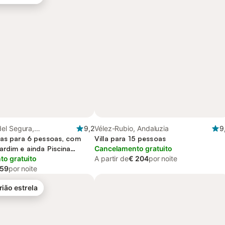
el Segura,
9,2
Vélez-Rubio, Andaluzia
9
Valenciana
ias para 6 pessoas, com
Villa para 15 pessoas
ardim e ainda Piscina
Cancelamento gratuito
 Sauna
o gratuito
A partir de
€ 204
por noite
 59
por noite
rião estrela