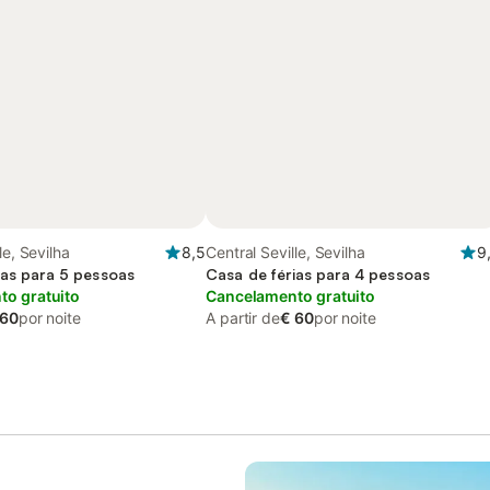
le, Sevilha
8,5
Central Seville, Sevilha
9
ias para 5 pessoas
Casa de férias para 4 pessoas
o gratuito
Cancelamento gratuito
 60
por noite
A partir de
€ 60
por noite