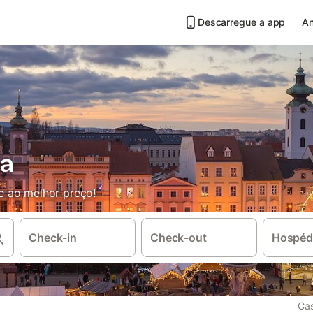
Descarregue a app
An
ha
e ao melhor preço!
Check-in
Check-out
Hospéd
Cas