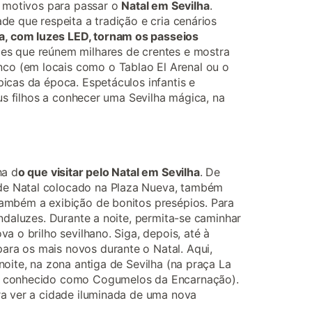
s motivos para passar o
Natal em Sevilha
.
de que respeita a tradição e cria cenários
a, com luzes LED, tornam os passeios
ões que reúnem milhares de crentes e mostra
co (em locais como o Tablao El Arenal ou o
icas da época. Espetáculos infantis e
eus filhos a conhecer uma Sevilha mágica, na
ha d
o que visitar pelo Natal em Sevilha
. De
 de Natal colocado na Plaza Nueva, também
também a exibição de bonitos presépios. Para
ndaluzes. Durante a noite, permita-se caminhar
a o brilho sevilhano. Siga, depois, até à
ara os mais novos durante o Natal. Aqui,
oite, na zona antiga de Sevilha (na praça La
bém conhecido como Cogumelos da Encarnação).
ra ver a cidade iluminada de uma nova