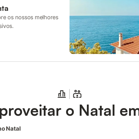
nta
pre os nossos melhores
sivos.
roveitar o Natal em
no Natal