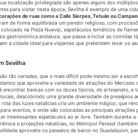
sua localização privilegiada são apenas alguns dos múltiplo
tes para visitar nesta época, Sevilha é exemplo de uma cida
corações de ruas como a Calle Sierpes, Tetuán ou Campan
uram de forma equilibrada um pendor religioso, com prociss
colocado na Plaza Nueva), espetáculos temáticos de flamen
a gastronómica andaluza, que passa a incluir as comidas típ
rnam a cidade ideal para viajantes que pretendem levar os s
m Sevilha
são tão variadas, que o mais difícil pode mesmo ser a escol
endamos que aproveite a variedade de atrações do Mercado
á encontrar bancas com os doces típicos, de artesanato, e 
es locais, descobrindo uma grande diversidade de presépios a
rota das luzes natalícias cria um ambiente mágico, que renov
ra eventos, e onde são colocadas as principais atrações p
ar interessantes espetáculos ao ar livre. Também durante a n
orâmica e projeções natalícias, no Metropol Parasol (tam
uilidade aproveite os passeios de barco no Guadalquivir, pa