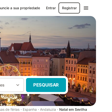
uncie a sua propriedade
Entrar
Registrar
PESQUISAR
es
·
·
·
as de férias
Espanha
Andaluzia
Natal em Sevilha