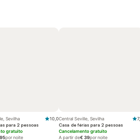
le, Sevilha
10,0
Central Seville, Sevilha
7
ias para 2 pessoas
Casa de férias para 2 pessoas
o gratuito
Cancelamento gratuito
 95
por noite
A partir de
€ 39
por noite