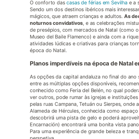
O conforto das
casas de férias em Sevilha
e a 
Sendo um dos destinos ibéricos mais interessan
mágicos, que atraem crianças e adultos.
As de
noturnos convidativos
, e as celebrações mist
de presépios, com mercados de Natal (como o 
Museo del Baile Flamenco) e ainda com a riquez
atividades lúdicas e criativas para crianças to
época do Natal.
Planos imperdíveis na época de Natal e
As opções da capital andaluza no final do ano 
entre as múltiplas opções disponíveis, recom
conhecido como Feria del Belén, no qual poder
ver outros, pode rumar às igrejas e instituiçõ
pelas ruas Campana, Tetuán ou Sierpes, onde a 
Alameda de Hércules, conhecida como espaço pa
descobrirá uma pista de gelo e poderá aproveit
Encarnación) encontrará uma bonita vista pan
Para uma experiência de grande beleza e tranq
perspetiva.