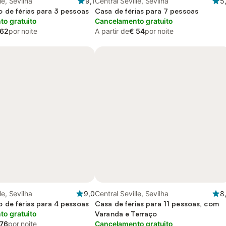
le, Sevilha
9,1
Central Seville, Sevilha
5
 de férias para 3 pessoas
Casa de férias para 7 pessoas
o gratuito
Cancelamento gratuito
 62
por noite
A partir de
€ 54
por noite
le, Sevilha
9,0
Central Seville, Sevilha
8
 de férias para 4 pessoas
Casa de férias para 11 pessoas, com
o gratuito
Varanda e Terraço
 76
por noite
Cancelamento gratuito