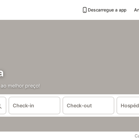
Descarregue a app
An
a
 ao melhor preço!
Check-in
Check-out
Hospéd
Ca