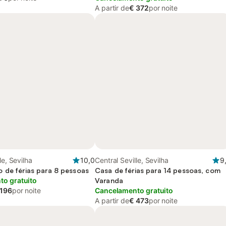
A partir de
€ 372
por noite
le, Sevilha
10,0
Central Seville, Sevilha
9
 de férias para 8 pessoas
Casa de férias para 14 pessoas, com
o gratuito
Varanda
 196
por noite
Cancelamento gratuito
A partir de
€ 473
por noite