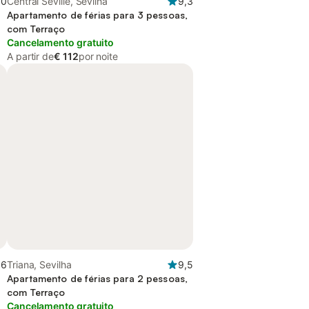
,0
Central Seville, Sevilha
9,3
Apartamento de férias para 3 pessoas,
com Terraço
Cancelamento gratuito
A partir de
€ 112
por noite
,6
Triana, Sevilha
9,5
Apartamento de férias para 2 pessoas,
com Terraço
Cancelamento gratuito