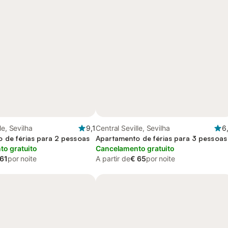
le, Sevilha
9,1
Central Seville, Sevilha
6
 de férias para 2 pessoas
Apartamento de férias para 3 pessoas
o gratuito
Cancelamento gratuito
 61
por noite
A partir de
€ 65
por noite