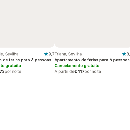
le, Sevilha
9,7
Triana, Sevilha
8
 de férias para 3 pessoas
Apartamento de férias para 6 pessoas
o gratuito
Cancelamento gratuito
 73
por noite
A partir de
€ 117
por noite