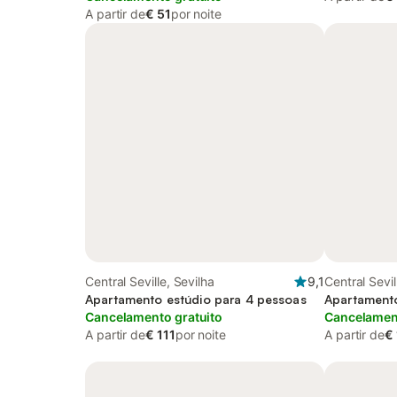
A partir de
€ 51
por noite
Central Seville, Sevilha
9,1
Central Sevil
Apartamento estúdio para 4 pessoas
Apartamento
Cancelamento gratuito
Cancelament
A partir de
€ 111
por noite
A partir de
€