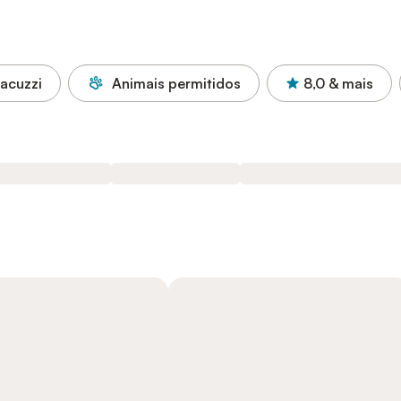
acuzzi
Animais permitidos
8,0
& mais
a