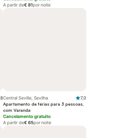
A partir de
€ 81
por noite
,8
Central Seville, Sevilha
7,0
Apartamento de férias para 3 pessoas,
com Varanda
Cancelamento gratuito
A partir de
€ 65
por noite