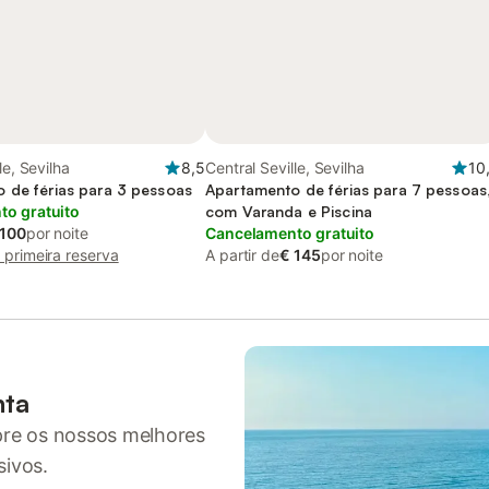
le, Sevilha
8,5
Central Seville, Sevilha
10
 de férias para 3 pessoas
Apartamento de férias para 7 pessoas
o gratuito
com Varanda e Piscina
 100
por noite
Cancelamento gratuito
primeira reserva
A partir de
€ 145
por noite
nta
pre os nossos melhores
sivos.