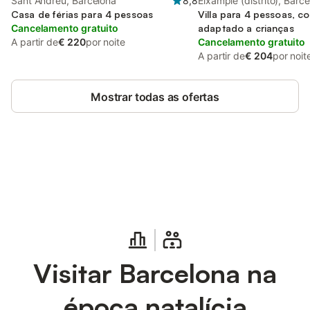
Sant Andreu, Barcelona
8,8
Eixample (distrito), Barc
Casa de férias para 4 pessoas
Villa para 4 pessoas, c
Cancelamento gratuito
adaptado a crianças
A partir de
€ 220
por noite
Cancelamento gratuito
A partir de
€ 204
por noit
Mostrar todas as ofertas
Poupe até 10% em muitos
Iniciar sessão
alojamentos com uma conta.
Visitar Barcelona na
época natalícia