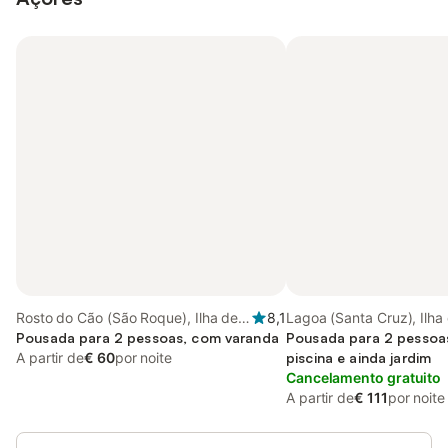
Rosto do Cão (São Roque), Ilha de
8,1
Lagoa (Santa Cruz), Ilha
São Miguel
Pousada para 2 pessoas, com varanda
Miguel
Pousada para 2 pessoas
A partir de
€ 60
por noite
piscina e ainda jardim
Cancelamento gratuito
A partir de
€ 111
por noite