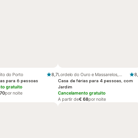
ito do Porto
8,7
Lordelo do Ouro e Massarelos,
8
ias para 6 pessoas
Distrito do Porto
Casa de férias para 4 pessoas, com
o gratuito
Jardim
 70
por noite
Cancelamento gratuito
A partir de
€ 68
por noite