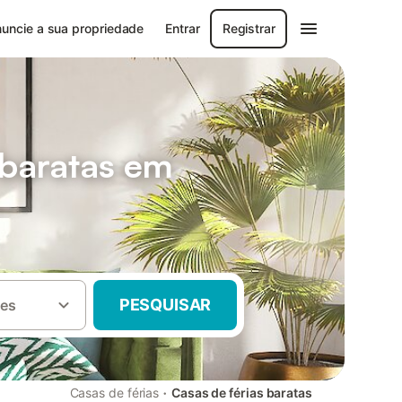
uncie a sua propriedade
Entrar
Registrar
 baratas em
PESQUISAR
es
·
Casas de férias
Casas de férias baratas