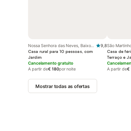
Nossa Senhora das Neves, Baixo
9,8
São Martinho
Alentejo
Casa rural para 10 pessoas, com
Litoral
Casa de fér
Jardim
Terraço e J
Cancelamento gratuito
Cancelament
A partir de
€ 180
por noite
A partir de
€
Mostrar todas as ofertas