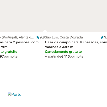
 (Portugal), Alentejo
9,8
São Luís, Costa Dourada
9
ias para 2 pessoas, com
Casa de campo para 10 pessoas, com
ardim
Varanda e Jardim
o gratuito
Cancelamento gratuito
 97
por noite
A partir de
€ 116
por noite