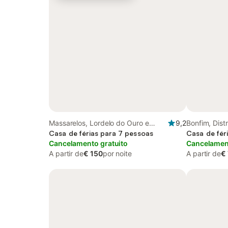
Massarelos, Lordelo do Ouro e
9,2
Bonfim, Distr
Massarelos
Casa de férias para 7 pessoas
Casa de fér
Cancelamento gratuito
Cancelament
A partir de
€ 150
por noite
A partir de
€