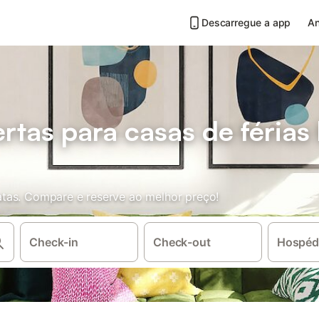
Descarregue a app
An
rtas para casas de férias
tas. Compare e reserve ao melhor preço!
Check-in
Check-out
Hospéd