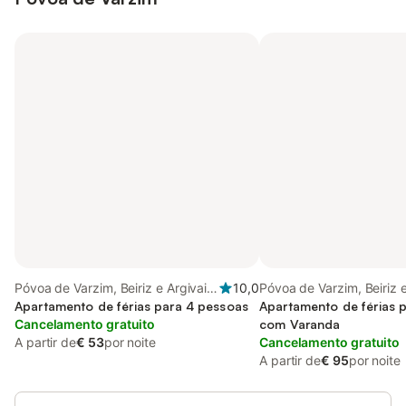
Póvoa de Varzim, Beiriz e Argivai,
10,0
Póvoa de Varzim, Beiriz e 
Distrito do Porto
Apartamento de férias para 4 pessoas
do Porto
Apartamento de férias 
Cancelamento gratuito
com Varanda
A partir de
€ 53
por noite
Cancelamento gratuito
A partir de
€ 95
por noite