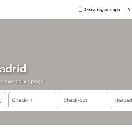
Descarregue a app
An
adrid
ve ao melhor preço!
Check-in
Check-out
Hospéd