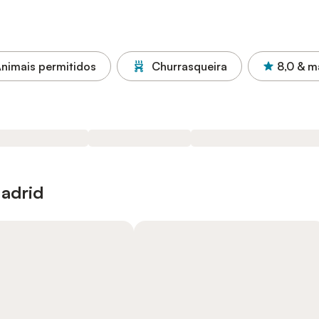
nimais permitidos
Churrasqueira
8,0
& m
adrid