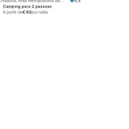
,7
Madrid, Área Metropolitana de
6,4
Madrid
Camping para 2 pessoas
A partir de
€ 63
por noite