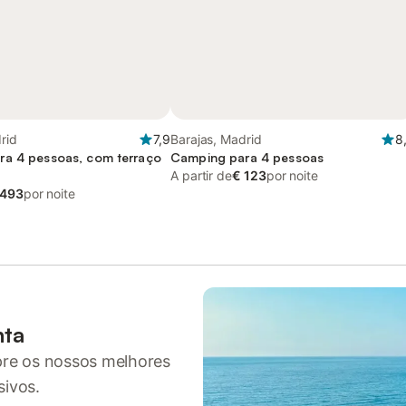
rid
7,9
Barajas, Madrid
8
a 4 pessoas, com terraço
Camping para 4 pessoas
A partir de
€ 123
por noite
 493
por noite
nta
pre os nossos melhores
sivos.