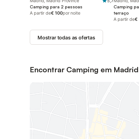
Madrid, Madrid Province
5,7
Madrid, Mad
Camping para 2 pessoas
Camping par
A partir de
€ 100
por noite
terraço
A partir de
€
Mostrar todas as ofertas
Encontrar Camping em Madrid