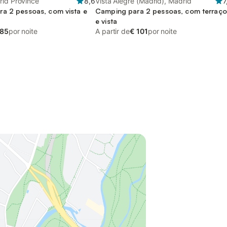
rid Province
8,6
Vista Alegre (Madrid), Madrid
7
a 2 pessoas, com vista e
Camping para 2 pessoas, com terraço
e vista
 85
por noite
A partir de
€ 101
por noite