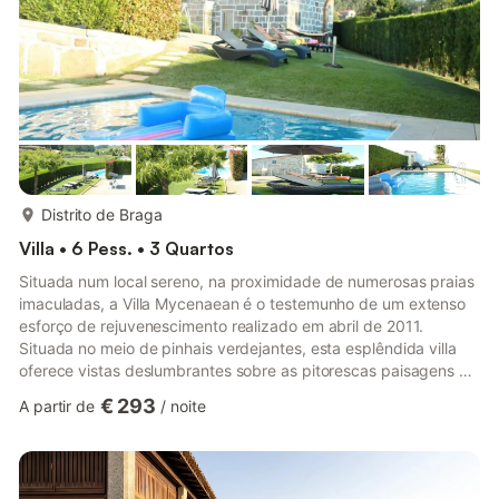
mais...
Distrito de Braga
Villa • 6 Pess. • 3 Quartos
Situada num local sereno, na proximidade de numerosas praias
imaculadas, a Villa Mycenaean é o testemunho de um extenso
esforço de rejuvenescimento realizado em abril de 2011.
Situada no meio de pinhais verdejantes, esta esplêndida villa
oferece vistas deslumbrantes sobre as pitorescas paisagens do
norte de Portugal. A encantadora vila piscatória de Apúlia fica a
€ 293
A partir de
/
noite
apenas 12 quilómetros de distância, enquanto a vibrante
cidade de Barcelos, conhecida pelas suas cerâmicas, acena a
uma distância de aproximadamente 20 quilómetros. Um
mercado semanal agracia a cidade vizinha todas as quintas-