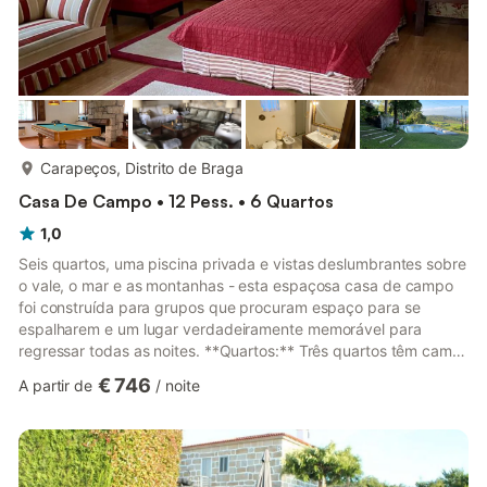
mais...
Carapeços, Distrito de Braga
Casa De Campo • 12 Pess. • 6 Quartos
1,0
Seis quartos, uma piscina privada e vistas deslumbrantes sobre
o vale, o mar e as montanhas - esta espaçosa casa de campo
foi construída para grupos que procuram espaço para se
espalharem e um lugar verdadeiramente memorável para
regressar todas as noites. **Quartos:** Três quartos têm cama
de casal, oferecendo acomodação confortável para casais ou
€ 746
A partir de
/
noite
amigos que partilham. Os quartos quatro e cinco têm cada um
uma cama desdobrável com cama de casal - duas camas numa
só, o que proporciona flexibilidade para grupos de diferentes
tamanhos. O sexto quarto tem um beliche com duas camas,
ideal para ...