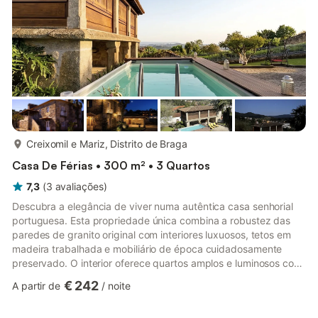
feira...
mais...
Creixomil e Mariz, Distrito de Braga
Casa De Férias • 300 m² • 3 Quartos
7,3
(
3
avaliações
)
Descubra a elegância de viver numa autêntica casa senhorial
portuguesa. Esta propriedade única combina a robustez das
paredes de granito original com interiores luxuosos, tetos em
madeira trabalhada e mobiliário de época cuidadosamente
preservado. O interior oferece quartos amplos e luminosos com
camas de dossel e detalhes artísticos, além de salas de jantar
€ 242
A partir de
/
noite
majestosas com lareiras em pedra e azulejos tradicionais que
contam histórias. No exterior, relaxe no pátio privativo, dê um