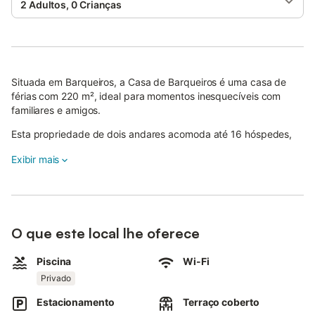
2 Adultos, 0 Crianças
Situada em Barqueiros, a Casa de Barqueiros é uma casa de
férias com 220 m², ideal para momentos inesquecíveis com
familiares e amigos.
Esta propriedade de dois andares acomoda até 16 hóspedes,
oferecendo 6 quartos, 2 salas de estar e 6 casas de banho.
Exibir mais
Conta ainda com uma cozinha privada totalmente equipada,
Wi-Fi de alta velocidade adequado para videochamadas,
televisão e máquina de lavar roupa.
Para famílias com crianças, estão disponíveis uma cadeira alta,
O que este local lhe oferece
brinquedos e livros partilhados.
Piscina
Wi-Fi
No exterior, os hóspedes podem usufruir de um espaço privado
Privado
com piscina, jardim, terraço coberto e churrasqueira.
Estacionamento
Terraço coberto
Um duche exterior proporciona maior comodidade para