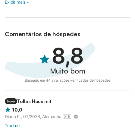
casa antes da estadia.
Exibir mais
Se trouxerem animal de estimação, agradecemos que avisem
com antecedência.
Uma empresa de manutenção tem acesso ao jardim para o
Comentários de hóspedes
tratamento da piscina, pelo que pedimos que mantenham o
portão fechado e o animal vigiado nesses momentos, para
8,8
evitar que saia da propriedade.
Muito bom
Baseado em 44 avaliações verificadas de hóspedes
Tolles Haus mit
Novo
10,0
Diana P., 07/2026, Alemanha
🇩🇪
Traduzir