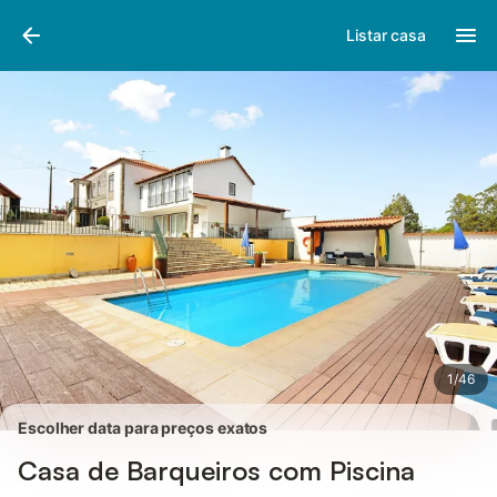
Fotos
Facilidades
Comentários
Listar casa
1
/
46
Escolher data para preços exatos
Casa de Barqueiros com Piscina