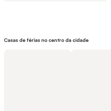
Poupe até 10% em muitos
Iniciar sessão
alojamentos com uma conta.
Casas de férias no centro da cidade