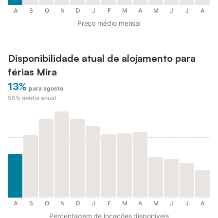
A
S
O
N
D
J
F
M
A
M
J
J
A
Preço médio mensal
Disponibilidade atual de alojamento para
férias Mira
13%
para agosto
55%
média anual
A
S
O
N
D
J
F
M
A
M
J
J
A
Percentagem de locações disponíveis