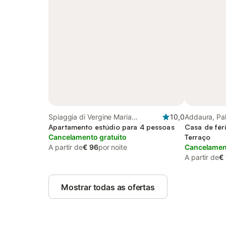
Spiaggia di Vergine Maria
10,0
Addaura, Pa
(Palermo), Palermo
Apartamento estúdio para 4 pessoas
Casa de fér
Cancelamento gratuito
Terraço
A partir de
€ 96
por noite
Cancelament
A partir de
€
Mostrar todas as ofertas