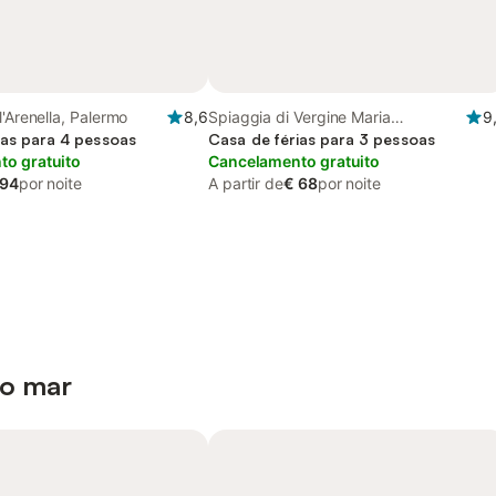
l'Arenella, Palermo
8,6
Spiaggia di Vergine Maria
9
ias para 4 pessoas
(Palermo), Palermo
Casa de férias para 3 pessoas
o gratuito
Cancelamento gratuito
 94
por noite
A partir de
€ 68
por noite
 o mar