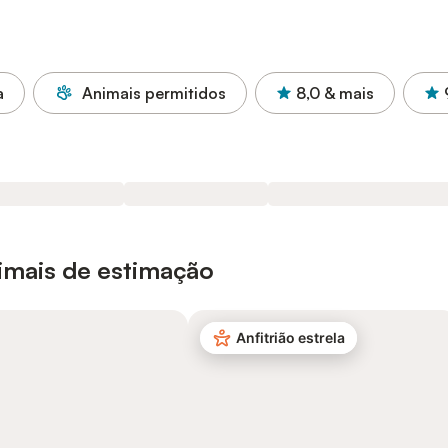
a
Animais permitidos
8,0
& mais
nimais de estimação
Anfitrião estrela