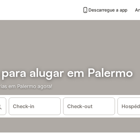
Descarregue a app
An
s para alugar em Palermo
rias em Palermo agora!
Check-in
Check-out
Hospéd