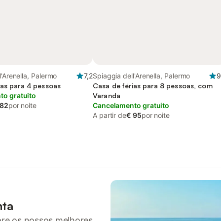
l'Arenella, Palermo
7,2
Spiaggia dell'Arenella, Palermo
9
ias para 4 pessoas
Casa de férias para 8 pessoas, com
o gratuito
Varanda
 82
por noite
Cancelamento gratuito
A partir de
€ 95
por noite
nta
pre os nossos melhores