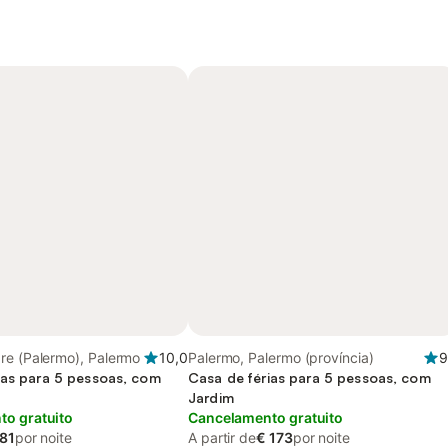
re (Palermo), Palermo
10,0
Palermo, Palermo (província)
9
ias para 5 pessoas, com
Casa de férias para 5 pessoas, com
Jardim
o gratuito
Cancelamento gratuito
 81
por noite
A partir de
€ 173
por noite