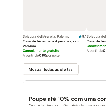
Spiaggia dell'Arenella, Palermo
9,1
Spiaggia del
Casa de férias para 4 pessoas, com
Casa de fér
Varanda
Cancelament
Cancelamento gratuito
A partir de
€
A partir de
€ 90
por noite
Mostrar todas as ofertas
Poupe até 10% com uma co
Quando tiver sessão iniciada, verá sem