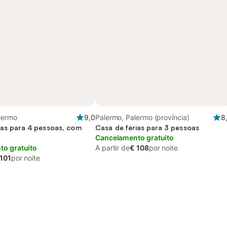
lermo
9,0
Palermo, Palermo (província)
8
ias para 4 pessoas, com
Casa de férias para 3 pessoas
Cancelamento gratuito
o gratuito
A partir de
€ 108
por noite
 101
por noite