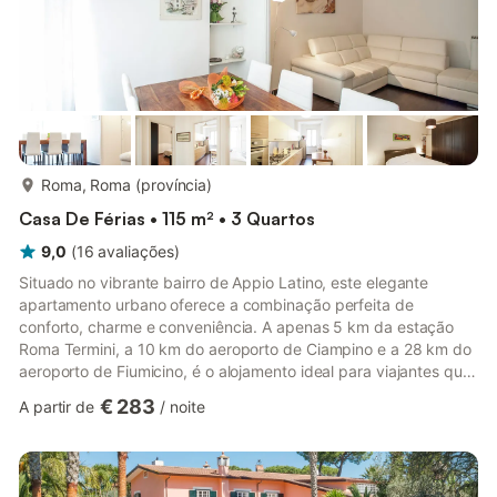
mais...
Roma, Roma (província)
Casa De Férias • 115 m² • 3 Quartos
9,0
(
16
avaliações
)
Situado no vibrante bairro de Appio Latino, este elegante
apartamento urbano oferece a combinação perfeita de
conforto, charme e conveniência. A apenas 5 km da estação
Roma Termini, a 10 km do aeroporto de Ciampino e a 28 km do
aeroporto de Fiumicino, é o alojamento ideal para viajantes que
procuram explorar a rica história e o dinamismo de Roma. A sua
€ 283
A partir de
/
noite
localização central, a cadeira de refeição para crianças e o
ambiente acolhedor tornam-no uma escolha ideal para famílias
e grupos que desejam uma estadia relaxante a poucos minutos
das maravilhas intemporais de Roma. Roma é uma cidade