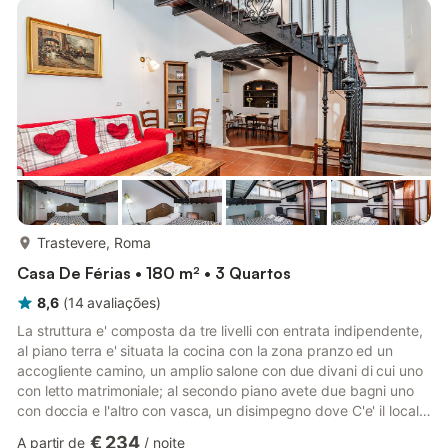
quarto com 2 camas (160 cm, 220 cm de comprimento),
banheira/bidê/WC, banheira de hidromasagem, TV, ecrã plano
e ar condicion...
mais...
Trastevere, Roma
Casa De Férias • 180 m² • 3 Quartos
8,6
(
14
avaliações
)
La struttura e' composta da tre livelli con entrata indipendente,
al piano terra e' situata la cocina con la zona pranzo ed un
accogliente camino, un amplio salone con due divani di cui uno
con letto matrimoniale; al secondo piano avete due bagni uno
con doccia e l'altro con vasca, un disimpegno dove C'e' il locale
caldaia e lavatrice , e completa il piano la prima camera da letto
€ 234
A partir de
/
noite