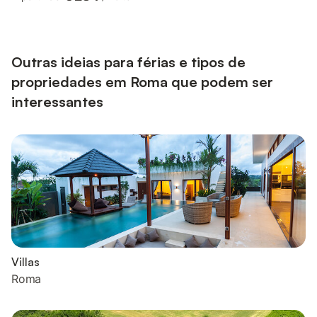
con letto matrimoniale ed un letto singolo; Al tercer y último
piano trovate la segunda cámara con letto matrimoniale. Aprire
le persiane e portare il vostro sguardo fuori dalle finestre
noterete la bella Roma Tra...
Outras ideias para férias e tipos de
propriedades em Roma que podem ser
interessantes
Villas
Roma