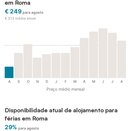
em Roma
€ 249
para agosto
€ 313
média anual
A
S
O
N
D
J
F
M
A
M
J
J
A
Preço médio mensal
Disponibilidade atual de alojamento para
férias em Roma
29%
para agosto