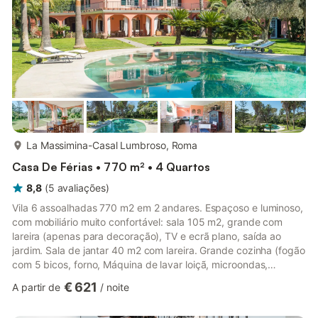
replet...
mais...
La Massimina-Casal Lumbroso, Roma
Casa De Férias • 770 m² • 4 Quartos
8,8
(
5
avaliações
)
Vila 6 assoalhadas 770 m2 em 2 andares. Espaçoso e luminoso,
com mobiliário muito confortável: sala 105 m2, grande com
lareira (apenas para decoração), TV e ecrã plano, saída ao
jardim. Sala de jantar 40 m2 com lareira. Grande cozinha (fogão
com 5 bicos, forno, Máquina de lavar loiçã, microondas,
máquina de café eléctrica, panela de pressão) com mesa de
€ 621
A partir de
/
noite
jantar, lareira, TV e ecrã plano, saída ao terraço-jardim.
Duche/bidê/WC. Andar superior: hall de entrada grande. 1