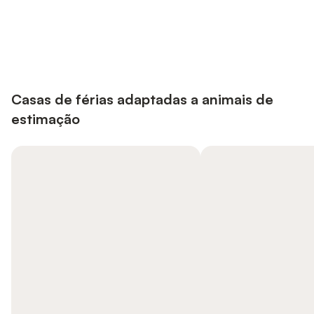
Poupe até 10% em muitos
Iniciar sessão
alojamentos com uma conta.
Casas de férias adaptadas a animais de
estimação