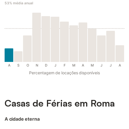
53%
média anual
A
S
O
N
D
J
F
M
A
M
J
J
A
Percentagem de locações disponíveis
Casas de Férias em Roma
A cidade eterna