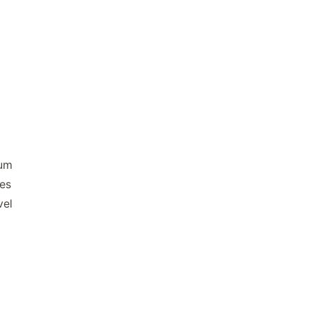
 um
es
vel