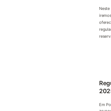
Neste 
iremos
oferec
regul
reserv
Reg
202
Em Po