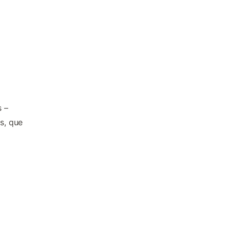
 –
s, que