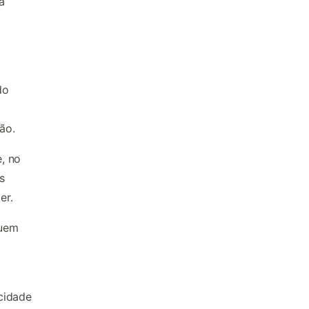
a
do
ão.
, no
s
er.
quem
cidade