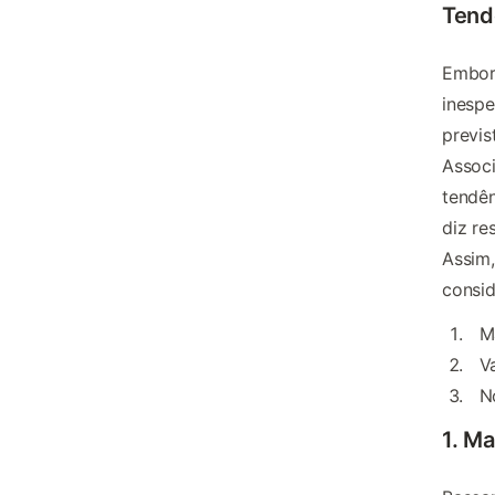
Tend
Embor
inesp
previs
Assoc
tendên
diz re
Assim
consid
M
V
N
1. Ma