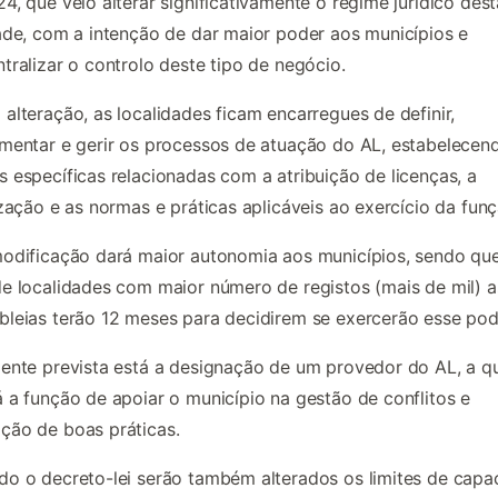
4, que veio alterar significativamente o regime jurídico dest
ade, com a intenção de dar maior poder aos municípios e
tralizar o controlo deste tipo de negócio.
alteração, as localidades ficam encarregues de definir,
mentar e gerir os processos de atuação do AL, estabelecen
 específicas relacionadas com a atribuição de licenças, a
ização e as normas e práticas aplicáveis ao exercício da funç
odificação dará maior autonomia aos municípios, sendo que
e localidades com maior número de registos (mais de mil) a
leias terão 12 meses para decidirem se exercerão esse pod
ente prevista está a designação de um provedor do AL, a 
 a função de apoiar o município na gestão de conflitos e
ção de boas práticas.
o o decreto-lei serão também alterados os limites de capa