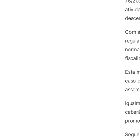
76/202
ativid
descen
Com a 
regula
normas
fiscal
Esta m
caso d
assemb
Igualm
caberá
promo
Segund