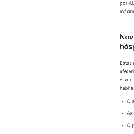
por AL
máxim
Nov
hós
Estas
afetar
visam 
habita
O a
As 
O p