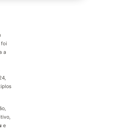
m
foi
a a
,
24,
iplos
ão,
tivo,
u
e