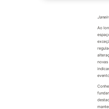
Janei
Ao lon
espaço
exceç
regula
altera
novas 
indica
event
Conhec
fundam
desta
mante