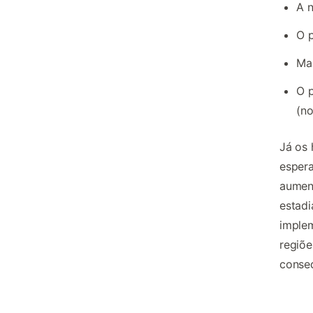
A n
O p
Mai
O p
(n
Já os 
espera
aument
estadi
implem
regiõe
conse