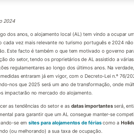
ro 2024
go dos anos, o alojamento local (AL) tem vindo a ocupar u
 cada vez mais relevante no turismo português e 2024 não 
ão. Este facto é também o que tem motivado o governo par
ção do setor, tendo os proprietários de AL assistido a várias
ções regulamentares ao longo dos últimos anos. Na verdade
medidas entraram já em vigor, com o Decreto-Lei n.º 76/20
ndo-nos que 2025 será um ano de transformação, onde múlt
os impactarão no mercado do alojamento.
er as tendências do setor e as
datas importantes
será, ent
ental para garantir que um AL consegue manter-se competi
cando-se em
sites para alojamentos de férias
como a
Holid
ndo (ou melhorando) a sua taxa de ocupação.