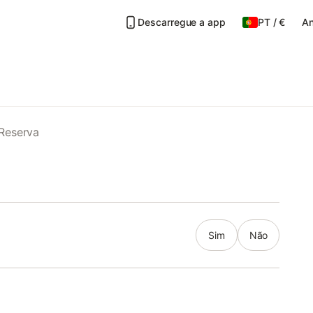
Descarregue a app
PT
/
€
An
Reserva
Sim
Não