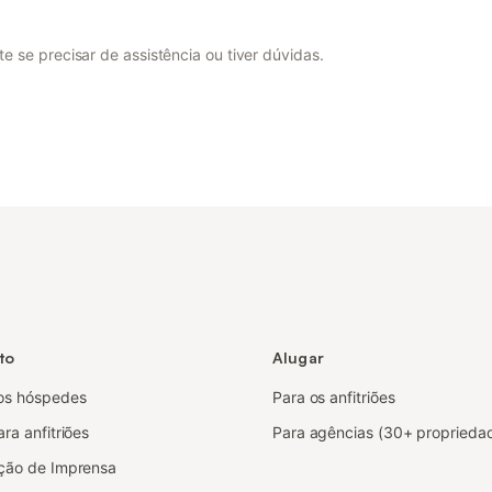
 se precisar de assistência ou tiver dúvidas.
to
Alugar
os hóspedes
Para os anfitriões
ra anfitriões
Para agências (30+ proprieda
ção de Imprensa