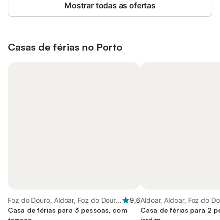
Mostrar todas as ofertas
Casas de férias no
Porto
Foz do Douro, Aldoar, Foz do Douro
9,6
Aldoar, Aldoar, Foz do D
e Nevogilde
Casa de férias para 3 pessoas, com
Nevogilde
Casa de férias para 2 
terraço
jardim