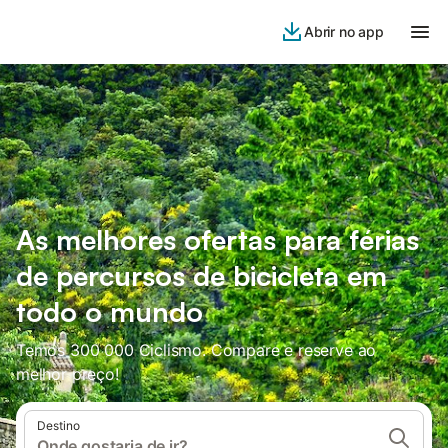
Abrir no app
As melhores ofertas para férias
de percursos de bicicleta em
todo o mundo
Temos 300 000 Ciclismo. Compare e reserve ao
melhor preço!
Destino
Onde gostaria de ir?