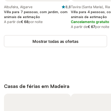
Albufeira, Algarve
8,8
Tavira (Santa Maria), Ri
Villa para 7 pessoas, com jardim, com
Villa para 4 pessoas, c
animais de estimação
animais de estimação
A partir de
€ 68
por noite
Cancelamento gratuito
A partir de
€ 67
por noite
Mostrar todas as ofertas
Poupe até 10% em muitos
Iniciar sessão
alojamentos com uma conta.
Casas de férias em
Madeira