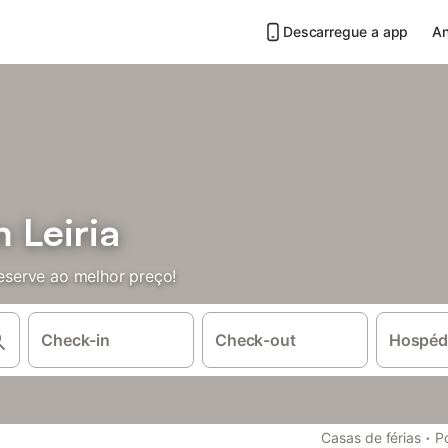
Descarregue a app
An
 Leiria
serve ao melhor preço!
Check-in
Check-out
Hospéd
·
Casas de férias
P