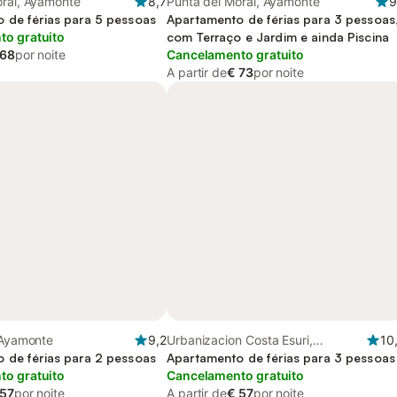
oral, Ayamonte
8,7
Punta del Moral, Ayamonte
9
 de férias para 5 pessoas
Apartamento de férias para 3 pessoas
o gratuito
com Terraço e Jardim e ainda Piscina
 68
por noite
Cancelamento gratuito
A partir de
€ 73
por noite
 Ayamonte
9,2
Urbanizacion Costa Esuri,
10
 de férias para 2 pessoas
Ayamonte
Apartamento de férias para 3 pessoas
o gratuito
Cancelamento gratuito
 57
por noite
A partir de
€ 57
por noite