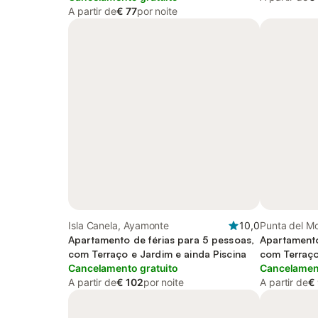
A partir de
€ 77
por noite
Isla Canela, Ayamonte
10,0
Punta del M
Apartamento de férias para 5 pessoas,
Apartamento
com Terraço e Jardim e ainda Piscina
com Terraço
Cancelamento gratuito
Cancelament
A partir de
€ 102
por noite
A partir de
€