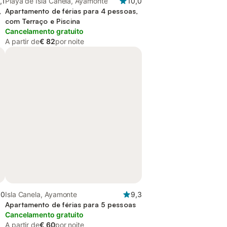
,1
Playa de Isla Canela, Ayamonte
10,0
,
Apartamento de férias para 4 pessoas,
com Terraço e Piscina
Cancelamento gratuito
A partir de
€ 82
por noite
,0
Isla Canela, Ayamonte
9,3
Apartamento de férias para 5 pessoas
Cancelamento gratuito
A partir de
€ 60
por noite