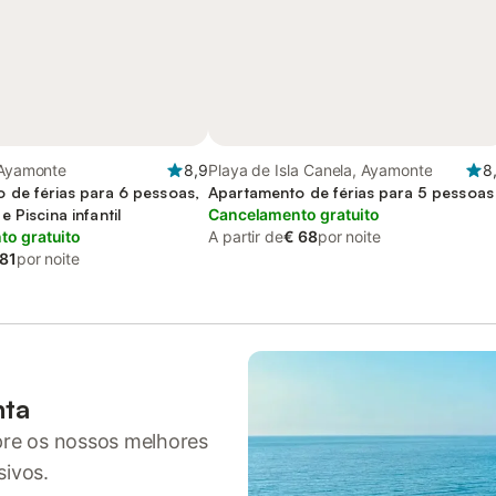
 Ayamonte
8,9
Playa de Isla Canela, Ayamonte
8
 de férias para 6 pessoas,
Apartamento de férias para 5 pessoas
 Piscina infantil
Cancelamento gratuito
o gratuito
A partir de
€ 68
por noite
 81
por noite
nta
pre os nossos melhores
sivos.