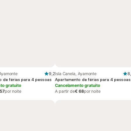
 Ayamonte
9,2
Isla Canela, Ayamonte
8
 de férias para 4 pessoas
Apartamento de férias para 4 pessoas
o gratuito
Cancelamento gratuito
 57
por noite
A partir de
€ 68
por noite