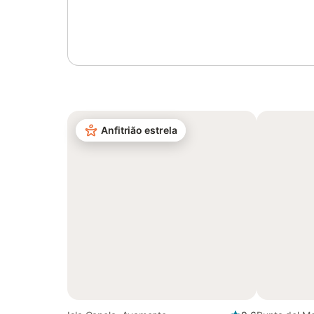
Inicie sessão ou registe-se
Anfitrião estrela