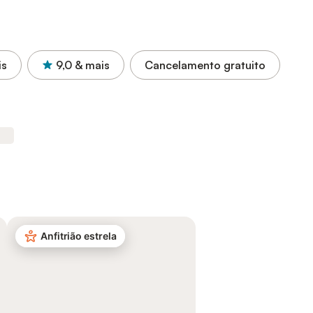
is
9,0
& mais
Cancelamento gratuito
Anfitrião estrela