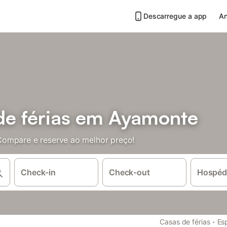
Descarregue a app
An
de férias em Ayamonte
Compare e reserve ao melhor preço!
Check-in
Check-out
Hospéd
·
Casas de férias
Es