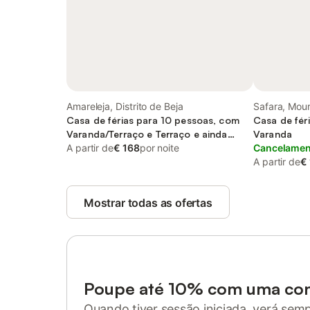
Amareleja, Distrito de Beja
Safara, Mou
Casa de férias para 10 pessoas, com
Casa de fér
Varanda/Terraço e Terraço e ainda
Varanda
Piscina and Vista para o lago
A partir de
€ 168
por noite
Cancelament
A partir de
€
Mostrar todas as ofertas
Poupe até 10% com uma co
Quando tiver sessão iniciada, verá sem