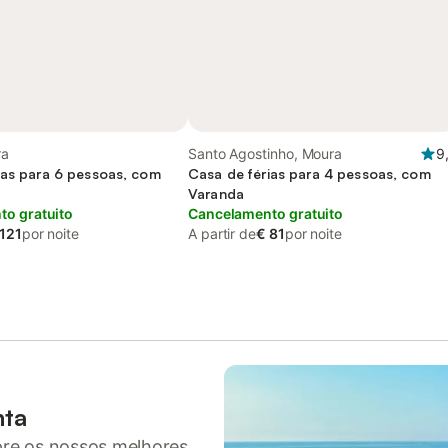
ra
Santo Agostinho, Moura
9
ias para 6 pessoas, com
Casa de férias para 4 pessoas, com
Varanda
o gratuito
Cancelamento gratuito
 121
por noite
A partir de
€ 81
por noite
nta
pre os nossos melhores