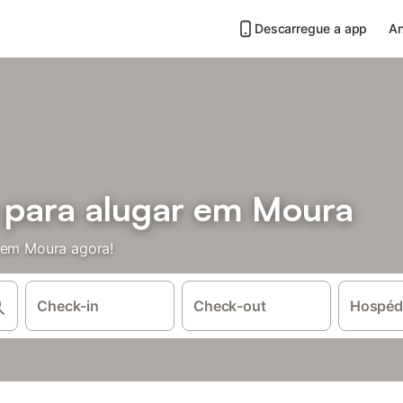
Descarregue a app
An
s para alugar em Moura
s em Moura agora!
Check-in
Check-out
Hospéd