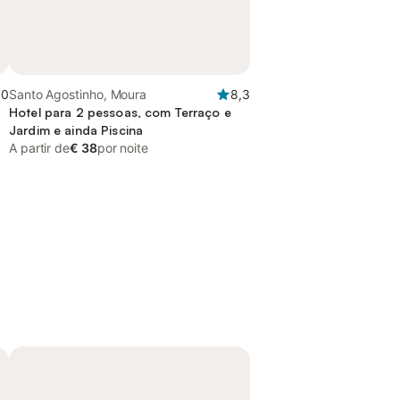
,0
Santo Agostinho, Moura
8,3
Hotel para 2 pessoas, com Terraço e
Jardim e ainda Piscina
A partir de
€ 38
por noite