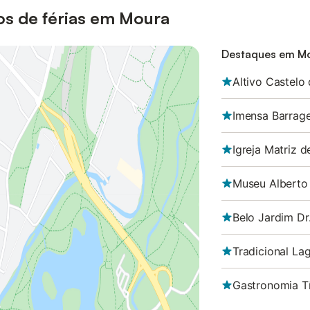
os de férias em Moura
Destaques em M
Altivo Castelo
Imensa Barrag
Igreja Matriz 
Museu Alberto 
Belo Jardim Dr
Tradicional La
Gastronomia T