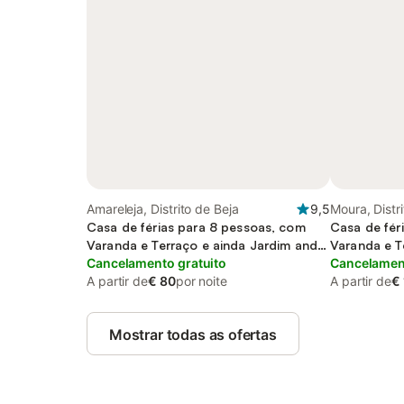
Amareleja, Distrito de Beja
9,5
Moura, Distr
Casa de férias para 8 pessoas, com
Casa de fér
Varanda e Terraço e ainda Jardim and
Varanda e T
Piscina
Cancelamento gratuito
lago and Vi
Cancelament
A partir de
€ 80
por noite
A partir de
€
Mostrar todas as ofertas