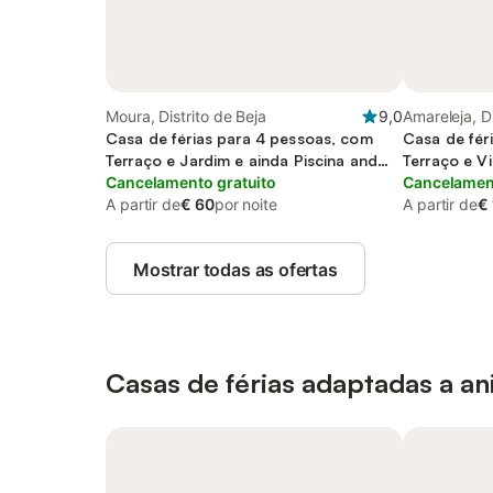
Moura, Distrito de Beja
9,0
Amareleja, Di
Casa de férias para 4 pessoas, com
Casa de fér
Terraço e Jardim e ainda Piscina and
Terraço e Vi
Vista para o lago
Cancelamento gratuito
Cancelament
A partir de
€ 60
por noite
A partir de
€
Mostrar todas as ofertas
Casas de férias adaptadas a a