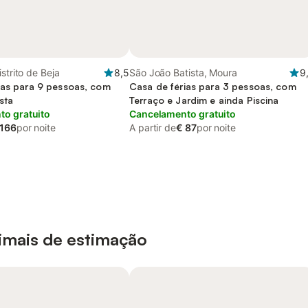
strito de Beja
8,5
São João Batista, Moura
9
ias para 9 pessoas, com
Casa de férias para 3 pessoas, com
sta
Terraço e Jardim e ainda Piscina
o gratuito
Cancelamento gratuito
 166
por noite
A partir de
€ 87
por noite
nimais de estimação