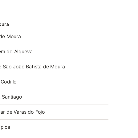
oura
 de Moura
em do Alqueva
de São João Batista de Moura
Godillo
. Santiago
gar de Varas do Fojo
ípica