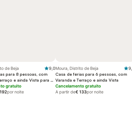
ito de Beja
9,0
Moura, Distrito de Beja
9
ias para 8 pessoas, com
Casa de férias para 6 pessoas, com
erraço e ainda Vista para o
Varanda e Terraço e ainda Vista
sta
o gratuito
Cancelamento gratuito
 192
por noite
A partir de
€ 133
por noite