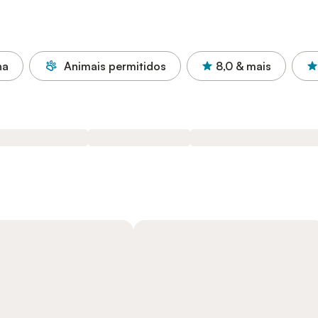
na
Animais permitidos
8,0
& mais