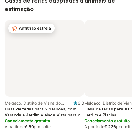
Casas de férias adaptadas a animais de
estimação
Anfitrião estrela
Melgaço, Distrito de Viana do
9,0
Melgaço, Distrito de Via
Castelo
Casa de férias para 2 pessoas, com
Castelo
Casa de férias para 10
Varanda e Jardim e ainda Vista para o
Jardim e Piscina
lago
Cancelamento gratuito
Cancelamento gratuito
A partir de
€ 60
por noite
A partir de
€ 236
por noit