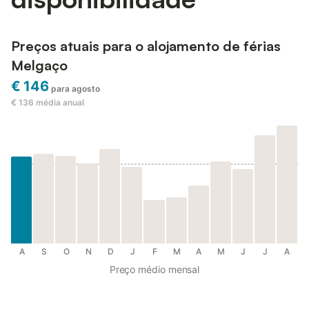
Preços atuais para o alojamento de férias
Melgaço
€ 146
para agosto
€ 136
média anual
A
S
O
N
D
J
F
M
A
M
J
J
A
Preço médio mensal