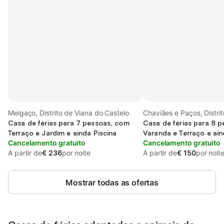
Melgaço, Distrito de Viana do Castelo
Chaviães e Paços, Distri
Casa de férias para 7 pessoas, com
do Castelo
Casa de férias para 8 
Terraço e Jardim e ainda Piscina
Varanda e Terraço e ai
Cancelamento gratuito
Piscina
Cancelamento gratuito
A partir de
€ 236
por noite
A partir de
€ 150
por noit
Mostrar todas as ofertas