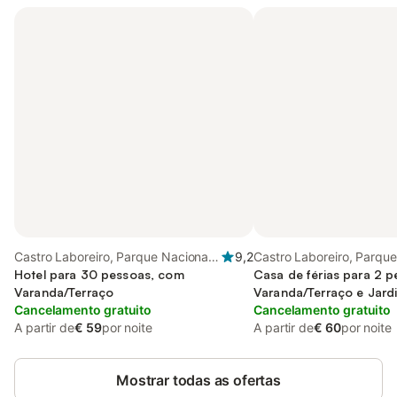
Castro Laboreiro, Parque Nacional
9,2
Castro Laboreiro, Parque
da Peneda-Gerês
Hotel para 30 pessoas, com
da Peneda-Gerês
Casa de férias para 2 
Varanda/Terraço
Varanda/Terraço e Jard
Cancelamento gratuito
Cancelamento gratuito
A partir de
€ 59
por noite
A partir de
€ 60
por noite
Mostrar todas as ofertas