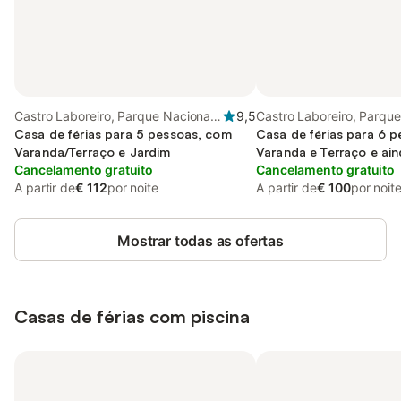
Castro Laboreiro, Parque Nacional
9,5
Castro Laboreiro, Parque
da Peneda-Gerês
Casa de férias para 5 pessoas, com
da Peneda-Gerês
Casa de férias para 6 
Varanda/Terraço e Jardim
Varanda e Terraço e ai
Cancelamento gratuito
Cancelamento gratuito
A partir de
€ 112
por noite
A partir de
€ 100
por noit
Mostrar todas as ofertas
Casas de férias com piscina