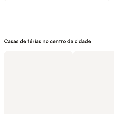
Poupe até 10% em muitos
Iniciar sessão
alojamentos com uma conta.
Casas de férias no centro da cidade