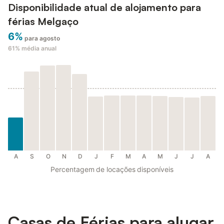
Disponibilidade atual de alojamento para
férias Melgaço
6%
para agosto
61%
média anual
A
S
O
N
D
J
F
M
A
M
J
J
A
Percentagem de locações disponíveis
Casas de Férias para alugar