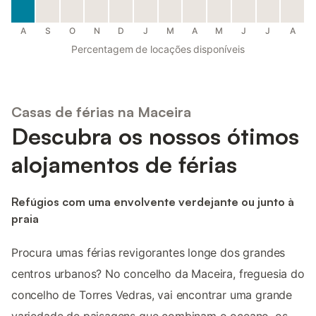
A
S
O
N
D
J
M
A
M
J
J
A
Percentagem de locações disponíveis
Casas de férias na Maceira
Descubra os nossos ótimos
alojamentos de férias
Refúgios com uma envolvente verdejante ou junto à
praia
Procura umas férias revigorantes longe dos grandes
centros urbanos? No concelho da Maceira, freguesia do
concelho de Torres Vedras, vai encontrar uma grande