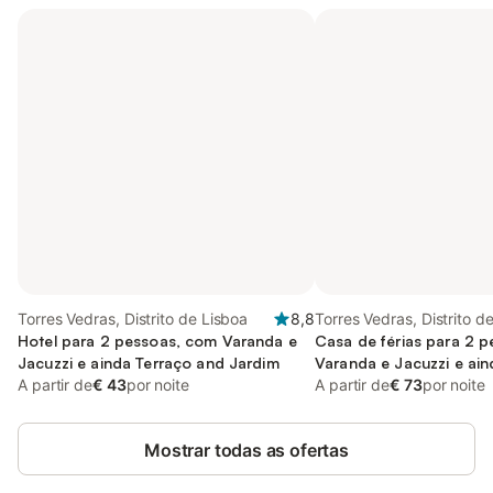
Torres Vedras, Distrito de Lisboa
8,8
Torres Vedras, Distrito d
Hotel para 2 pessoas, com Varanda e
Casa de férias para 2 
Jacuzzi e ainda Terraço and Jardim
Varanda e Jacuzzi e ain
A partir de
€ 43
por noite
Jardim
A partir de
€ 73
por noite
Mostrar todas as ofertas