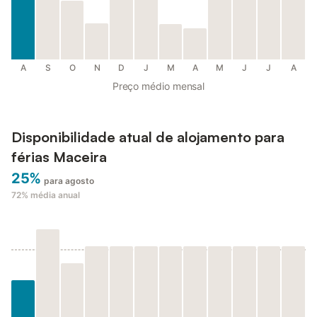
A
S
O
N
D
J
M
A
M
J
J
A
Preço médio mensal
Disponibilidade atual de alojamento para
férias Maceira
25%
para agosto
72%
média anual