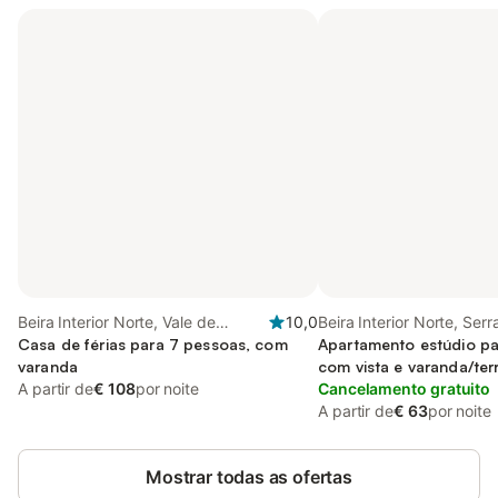
Beira Interior Norte, Vale de
10,0
Beira Interior Norte, Serr
Azares
Casa de férias para 7 pessoas, com
Estrela
Apartamento estúdio pa
varanda
com vista e varanda/ter
A partir de
€ 108
por noite
Cancelamento gratuito
A partir de
€ 63
por noite
Mostrar todas as ofertas