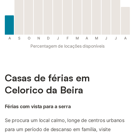
A
S
O
N
D
J
F
M
A
M
J
J
A
Percentagem de locações disponíveis
Casas de férias em
Celorico da Beira
Férias com vista para a serra
Se procura um local calmo, longe de centros urbanos
para um período de descanso em família, visite