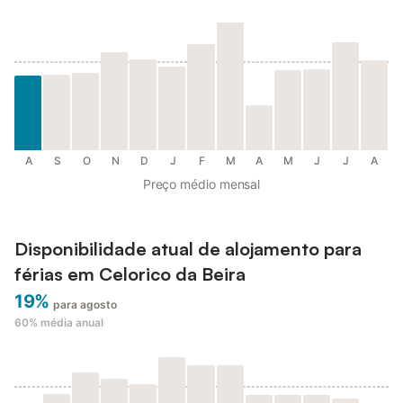
A
S
O
N
D
J
F
M
A
M
J
J
A
Preço médio mensal
Disponibilidade atual de alojamento para
férias em Celorico da Beira
19%
para agosto
60%
média anual