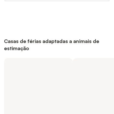
Poupe até 10% em muitos
Iniciar sessão
alojamentos com uma conta.
Casas de férias adaptadas a animais de
estimação