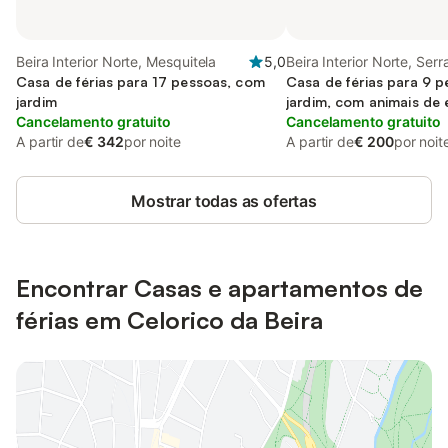
Beira Interior Norte, Mesquitela
5,0
Beira Interior Norte, Serr
Casa de férias para 17 pessoas, com
Estrela
Casa de férias para 9 
jardim
jardim, com animais de
Cancelamento gratuito
Cancelamento gratuito
A partir de
€ 342
por noite
A partir de
€ 200
por noit
Mostrar todas as ofertas
Encontrar Casas e apartamentos de
férias em Celorico da Beira