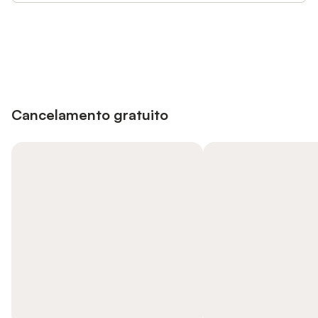
Poupe até 10% em muitos
Iniciar sessão
alojamentos com uma conta.
Cancelamento gratuito