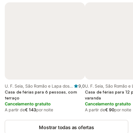
U. F. Seia, São Romão e Lapa dos
9,0
U. F. Seia, São Romão e
Dinheiros, Seia
Casa de férias para 6 pessoas, com
Dinheiros, Seia
Casa de férias para 12
terraço
varanda
Cancelamento gratuito
Cancelamento gratuito
A partir de
€ 143
por noite
A partir de
€ 90
por noite
Mostrar todas as ofertas