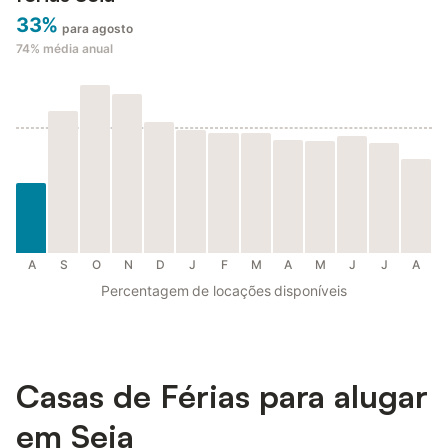
33%
para agosto
74%
média anual
A
S
O
N
D
J
F
M
A
M
J
J
A
Percentagem de locações disponíveis
Casas de Férias para alugar
em Seia