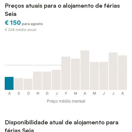
Preços atuais para o alojamento de férias
Seia
€ 150
para agosto
€ 238
média anual
A
S
O
N
D
J
F
M
A
M
J
J
A
Preço médio mensal
Disponibilidade atual de alojamento para
férias Seia