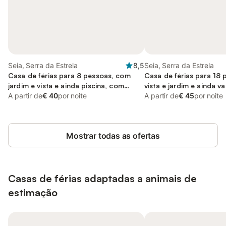
Seia, Serra da Estrela
8,5
Seia, Serra da Estrela
Casa de férias para 8 pessoas, com
Casa de férias para 18
jardim e vista e ainda piscina, com
vista e jardim e ainda v
animais de estimação
A partir de
€ 40
por noite
A partir de
€ 45
por noite
Mostrar todas as ofertas
Casas de férias adaptadas a animais de
estimação