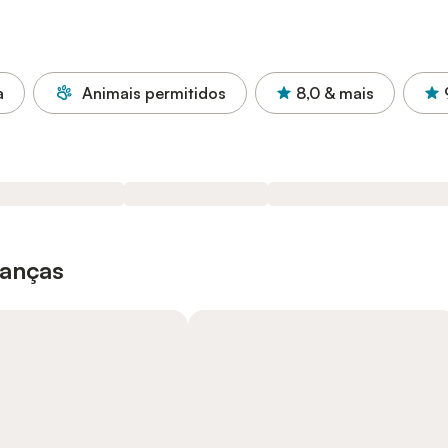
a
Animais permitidos
8,0
& mais
ianças