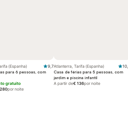
Tarifa (Espanha)
9,7
Atlanterra, Tarifa (Espanha)
10
ias para 6 pessoas, com
Casa de férias para 5 pessoas, com
jardim e piscina infantil
o gratuito
A partir de
€ 136
por noite
 280
por noite