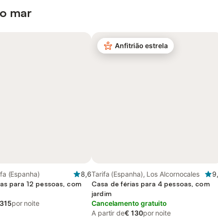
 o mar
Anfitrião estrela
ifa (Espanha)
8,6
Tarifa (Espanha), Los Alcornocales
9
ias para 12 pessoas, com
Casa de férias para 4 pessoas, com
jardim
 315
por noite
Cancelamento gratuito
A partir de
€ 130
por noite