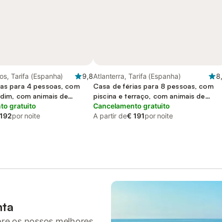
s, Tarifa (Espanha)
9,8
Atlanterra, Tarifa (Espanha)
8
ias para 4 pessoas, com
Casa de férias para 8 pessoas, com
ardim, com animais de
piscina e terraço, com animais de
o gratuito
estimação
Cancelamento gratuito
 192
por noite
A partir de
€ 191
por noite
nta
pre os nossos melhores