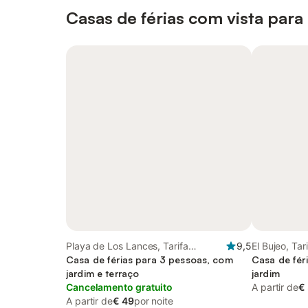
Casas de férias com vista para
Playa de Los Lances, Tarifa
9,5
El Bujeo, Tar
(Espanha)
Casa de férias para 3 pessoas, com
Casa de fér
jardim e terraço
jardim
Cancelamento gratuito
A partir de
€
A partir de
€ 49
por noite