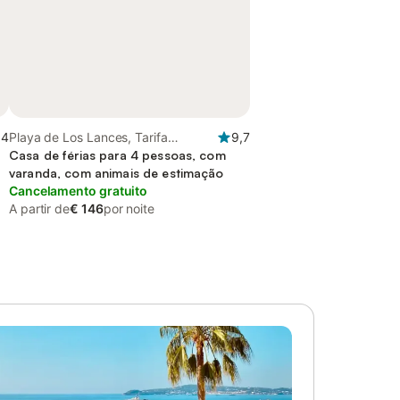
,4
Playa de Los Lances, Tarifa
9,7
(Espanha)
Casa de férias para 4 pessoas, com
varanda, com animais de estimação
Cancelamento gratuito
A partir de
€ 146
por noite