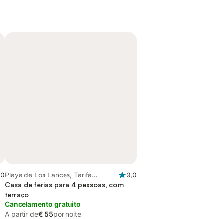
,0
Playa de Los Lances, Tarifa
9,0
(Espanha)
Casa de férias para 4 pessoas, com
terraço
Cancelamento gratuito
A partir de
€ 55
por noite