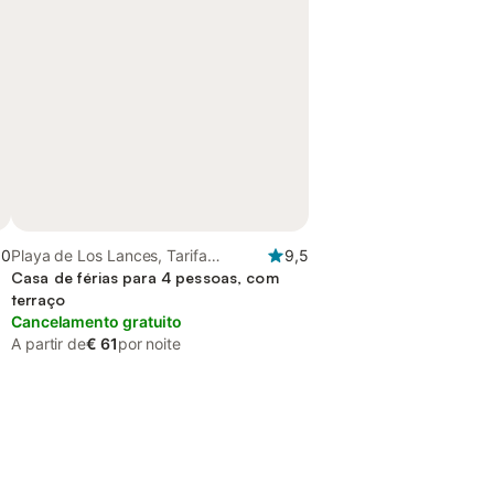
,0
Playa de Los Lances, Tarifa
9,5
(Espanha)
Casa de férias para 4 pessoas, com
terraço
Cancelamento gratuito
A partir de
€ 61
por noite