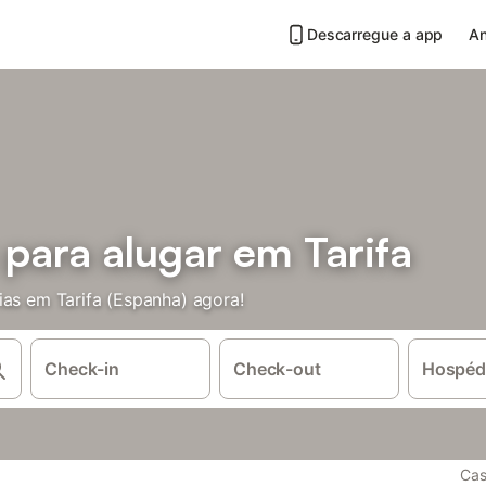
Descarregue a app
An
 para alugar em Tarifa
ias em Tarifa (Espanha) agora!
Check-in
Check-out
Hospéd
Cas