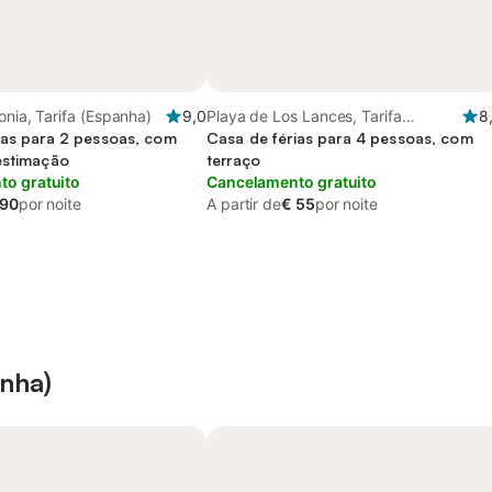
onia, Tarifa (Espanha)
9,0
Playa de Los Lances, Tarifa
8
ias para 2 pessoas, com
(Espanha)
Casa de férias para 4 pessoas, com
estimação
terraço
o gratuito
Cancelamento gratuito
 90
por noite
A partir de
€ 55
por noite
anha)