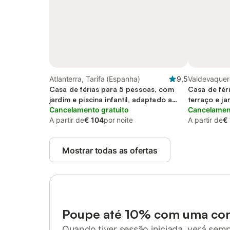
Atlanterra, Tarifa (Espanha)
9,5
Valdevaquero
Casa de férias para 5 pessoas, com
Casa de fér
jardim e piscina infantil, adaptado a
terraço e j
crianças
Cancelamento gratuito
estimação
Cancelament
A partir de
€ 104
por noite
A partir de
€
Mostrar todas as ofertas
Poupe até 10% com uma co
Quando tiver sessão iniciada, verá sem