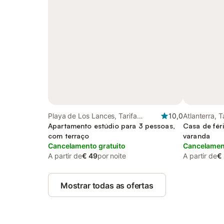
Playa de Los Lances, Tarifa
10,0
Atlanterra, 
(Espanha)
Apartamento estúdio para 3 pessoas,
Casa de fér
com terraço
varanda
Cancelamento gratuito
Cancelament
A partir de
€ 49
por noite
A partir de
€
Mostrar todas as ofertas