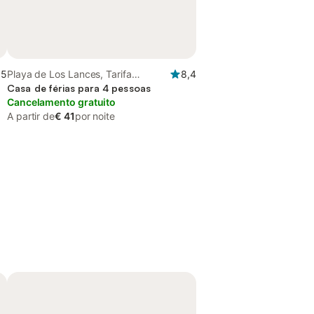
,5
Playa de Los Lances, Tarifa
8,4
(Espanha)
Casa de férias para 4 pessoas
Cancelamento gratuito
A partir de
€ 41
por noite