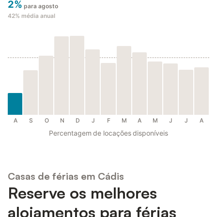
2%
para agosto
42%
média anual
A
S
O
N
D
J
F
M
A
M
J
J
A
Percentagem de locações disponíveis
Casas de férias em Cádis
Reserve os melhores
alojamentos para férias