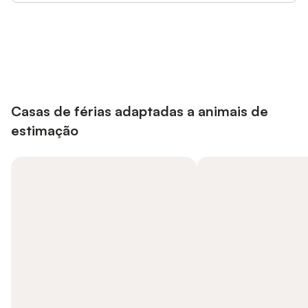
Poupe até 10% em muitos
Iniciar sessão
alojamentos com uma conta.
Casas de férias adaptadas a animais de
estimação