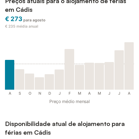
Preços atuais para o alojamento de férias
em Cádis
€ 273
para agosto
€ 235
média anual
A
S
O
N
D
J
F
M
A
M
J
J
A
Preço médio mensal
Disponibilidade atual de alojamento para
férias em Cádis