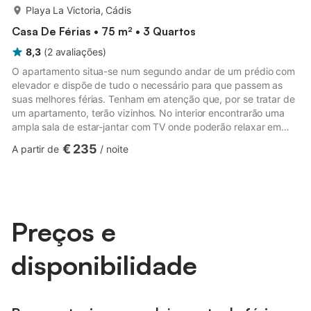
mais...
Playa La Victoria, Cádis
Casa De Férias • 75 m² • 3 Quartos
8,3
(
2
avaliações
)
O apartamento situa-se num segundo andar de um prédio com
elevador e dispõe de tudo o necessário para que passem as
suas melhores férias. Tenham em atenção que, por se tratar de
um apartamento, terão vizinhos. No interior encontrarão uma
ampla sala de estar-jantar com TV onde poderão relaxar em
companhia dos vossos entes queridos. A cozinha com
€ 235
A partir de
/
noite
vitrocerâmica dispõe de todos os utensílios necessários para
que cozinhem com conforto e preparem as vossas melhores
receitas. Há máquina de lavar roupa, ferro e tábua de engomar.
Na hora de dormir poderão escolher entre os três quartos de
que dispõe...
Preços e
disponibilidade