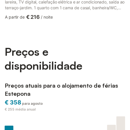
lareira, TV digital, calefação elétrica e ar condicionado, saída ao
terraço-jardim. 1 quarto com 1 cama de casal, banheira/WC,
lavabo, calefação elétrica e ar condicionado. Cozinha aberta
€ 216
A partir de
/
noite
(forno, Máquina de lavar loiçã 4 placas de vitrocerâmica,
torradeira, chaleira, microondas, congelador, máquina de café
eléctrica), saída ao terraço-jardim. Andar superior: 1 quarto com
1 cama de casal, calefação elétrica e a...
Preços e
disponibilidade
Preços atuais para o alojamento de férias
Estepona
€ 358
para agosto
€ 255
média anual