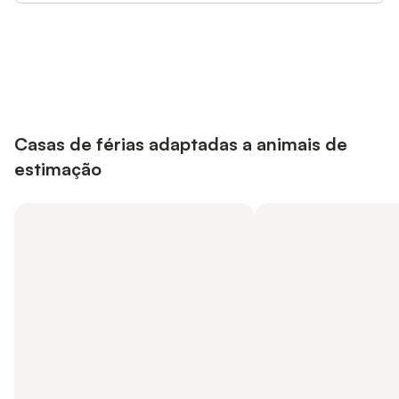
Poupe até 10% em muitos
Iniciar sessão
alojamentos com uma conta.
Casas de férias adaptadas a animais de
estimação