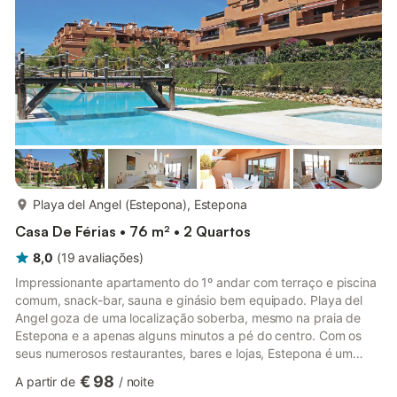
mais...
Playa del Angel (Estepona), Estepona
Casa De Férias • 76 m² • 2 Quartos
8,0
(
19
avaliações
)
Impressionante apartamento do 1º andar com terraço e piscina
comum, snack-bar, sauna e ginásio bem equipado. Playa del
Angel goza de uma localização soberba, mesmo na praia de
Estepona e a apenas alguns minutos a pé do centro. Com os
seus numerosos restaurantes, bares e lojas, Estepona é um
destino de férias fantástico com muitas instalações de lazer e
€ 98
A partir de
/
noite
desportos aquáticos. Com aluguer de barcos e viagens de