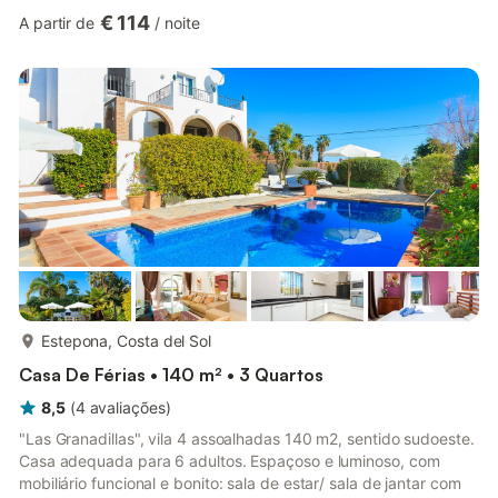
máquina de café eléctrica). Duche/WC. Andar superior: 1 quarto
€ 114
A partir de
/
noite
com 1 cama de casal (140 cm, 200 cm de comprimento), ar
condicionado e calefação a ar quente. 1 quarto com 1 cama de
casal (160 cm, 200 cm de comprimento), ar condicionado e
calefação a ar quente. 1 quarto com 1 cama (160 cm, 20...
mais...
Estepona, Costa del Sol
Casa De Férias • 140 m² • 3 Quartos
8,5
(
4
avaliações
)
"Las Granadillas", vila 4 assoalhadas 140 m2, sentido sudoeste.
Casa adequada para 6 adultos. Espaçoso e luminoso, com
mobiliário funcional e bonito: sala de estar/ sala de jantar com