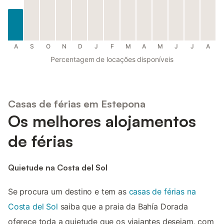
A
S
O
N
D
J
F
M
A
M
J
J
A
Percentagem de locações disponíveis
Casas de férias em Estepona
Os melhores alojamentos
de férias
Quietude na Costa del Sol
Se procura um destino e tem as
casas de férias na
Costa del Sol
saiba que a praia da Bahía Dorada
oferece toda a quietude que os viajantes desejam, com