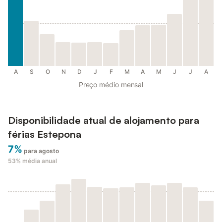
A
S
O
N
D
J
F
M
A
M
J
J
A
Preço médio mensal
Disponibilidade atual de alojamento para
férias Estepona
7%
para agosto
53%
média anual