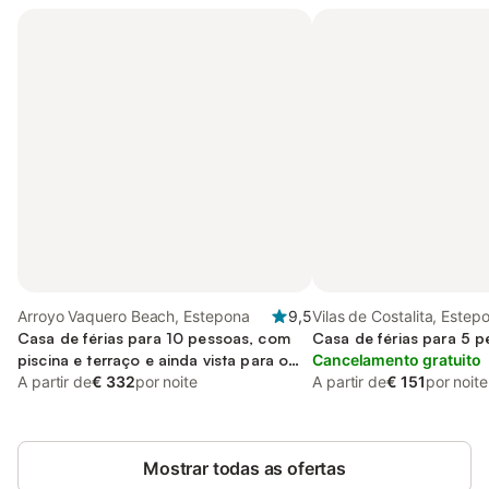
Arroyo Vaquero Beach, Estepona
9,5
Vilas de Costalita, Estep
Casa de férias para 10 pessoas, com
Casa de férias para 5 
piscina e terraço e ainda vista para o
Cancelamento gratuito
mar, adaptado a crianças
A partir de
€ 332
por noite
A partir de
€ 151
por noite
Mostrar todas as ofertas