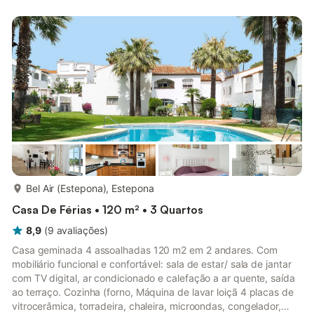
pesca. Uma forma muito especial de conhecer as águas ao
largo da costa são as viagens regulares de observação de
golfinhos. A cerca de 25 km de Marbella e a 1 hora de carro de
Málaga.
mais...
Bel Air (Estepona), Estepona
Casa De Férias • 120 m² • 3 Quartos
8,9
(
9
avaliações
)
Casa geminada 4 assoalhadas 120 m2 em 2 andares. Com
mobiliário funcional e confortável: sala de estar/ sala de jantar
com TV digital, ar condicionado e calefação a ar quente, saída
ao terraço. Cozinha (forno, Máquina de lavar loiçã 4 placas de
vitrocerâmica, torradeira, chaleira, microondas, congelador,