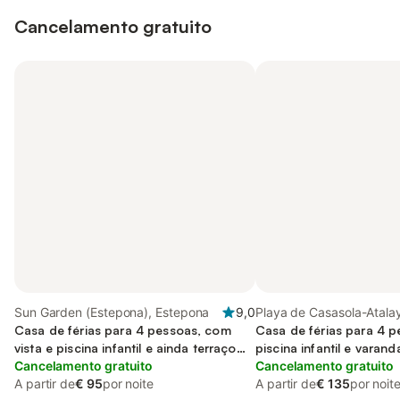
Cancelamento gratuito
Sun Garden (Estepona), Estepona
9,0
Playa de Casasola-Atala
Casa de férias para 4 pessoas, com
Estepona
Casa de férias para 4 
vista e piscina infantil e ainda terraço
piscina infantil e varand
and jardim
Cancelamento gratuito
Cancelamento gratuito
A partir de
€ 95
por noite
A partir de
€ 135
por noit