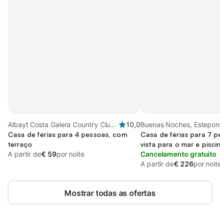
Albayt Costa Galera Country Club,
10,0
Buenas Noches, Estepon
Estepona
Casa de férias para 4 pessoas, com
Casa de férias para 7 
terraço
vista para o mar e pisci
A partir de
€ 59
por noite
Cancelamento gratuito
A partir de
€ 226
por noit
Mostrar todas as ofertas