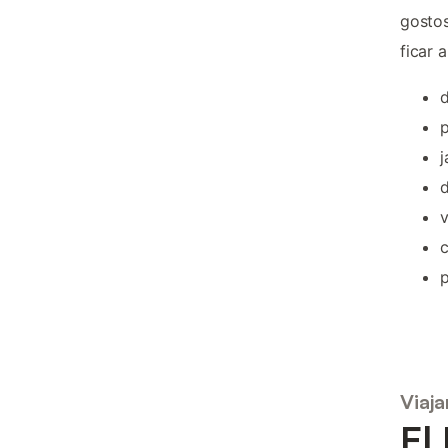
gostos
ficar 
d
p
j
d
v
c
Viaja
El