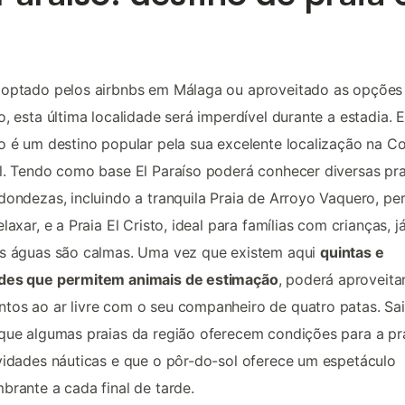
l
 optado pelos airbnbs em Málaga ou aproveitado as opções
o, esta última localidade será imperdível durante a estadia. E
o é um destino popular pela sua excelente localização na C
l. Tendo como base El Paraíso poderá conhecer diversas pra
dondezas, incluindo a tranquila Praia de Arroyo Vaquero, per
elaxar, e a Praia El Cristo, ideal para famílias com crianças, j
as águas são calmas. Uma vez que existem aqui
quintas e
des que permitem animais de estimação
, poderá aproveita
os ao ar livre com o seu companheiro de quatro patas. Sa
que algumas praias da região oferecem condições para a pr
vidades náuticas e que o pôr-do-sol oferece um espetáculo
brante a cada final de tarde.