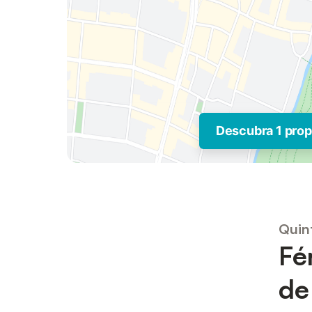
Descubra 1 pro
Quin
Fé
de