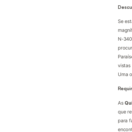
Descub
Se est
magní
N-340,
procur
Paraís
vistas
Uma op
Requin
As
Qui
que re
para f
encont