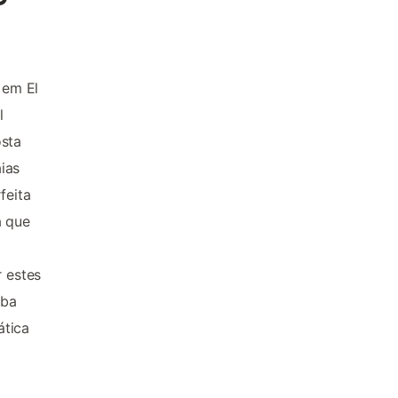
 em El
l
osta
ias
feita
á que
r estes
iba
ática