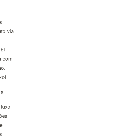
s
to via
m
 El
ou com
no.
xo!
is
 luxo
ões
ue
s