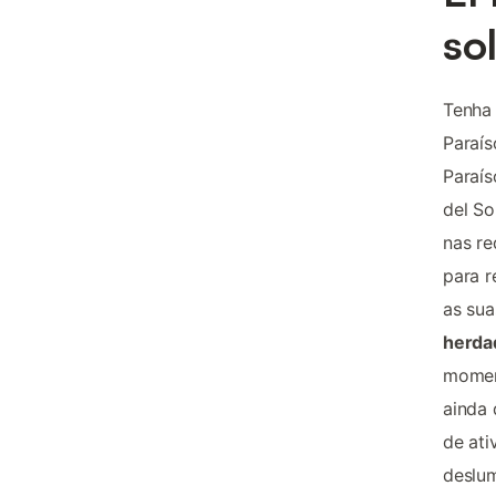
so
Tenha
Paraís
Paraís
del So
nas re
para r
as su
herda
moment
ainda 
de ati
deslum