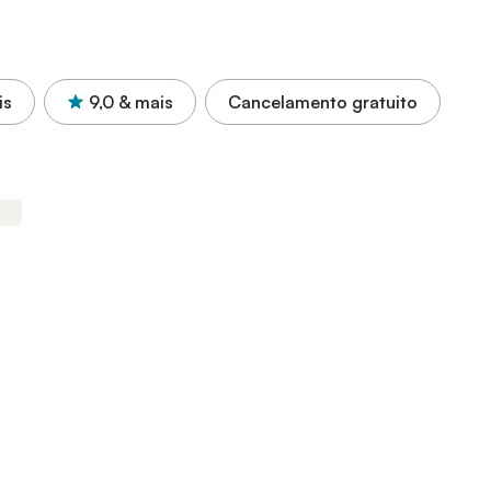
is
9,0
& mais
Cancelamento gratuito