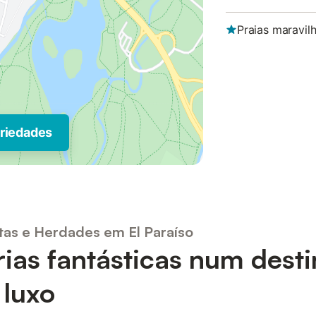
Praias maravil
priedades
tas e Herdades em El Paraíso
rias fantásticas num dest
 luxo