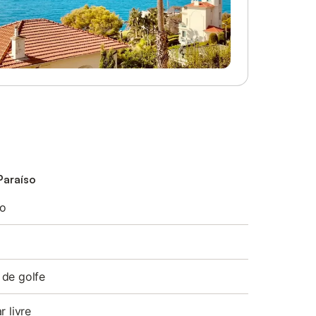
Paraíso
o
 de golfe
r livre