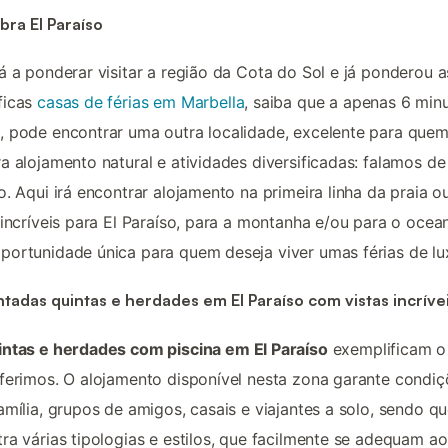
ra El Paraíso
á a ponderar visitar a região da Cota do Sol e já ponderou a
ficas
casas de férias em Marbella
, saiba que a apenas 6 minu
 pode encontrar uma outra localidade, excelente para que
a alojamento natural e atividades diversificadas: falamos de
o. Aqui irá encontrar alojamento na primeira linha da praia 
 incríveis para El Paraíso, para a montanha e/ou para o ocea
ortunidade única para quem deseja viver umas férias de lu
tadas quintas e herdades em El Paraíso com vistas incríve
ntas e herdades com piscina em El Paraíso
exemplificam o
ferimos. O alojamento disponível nesta zona garante condiç
amília, grupos de amigos, casais e viajantes a solo, sendo q
ra várias tipologias e estilos, que facilmente se adequam ao