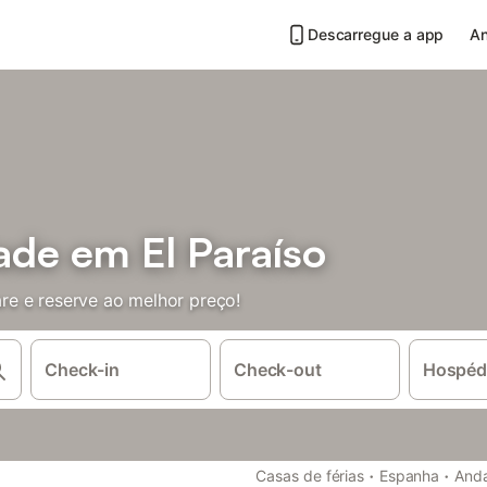
Descarregue a app
An
ade em El Paraíso
e e reserve ao melhor preço!
Check-in
Check-out
Hospéd
·
·
Casas de férias
Espanha
Anda