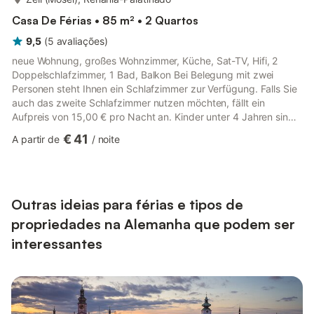
Casa De Férias • 85 m² • 2 Quartos
9,5
(
5
avaliações
)
neue Wohnung, großes Wohnzimmer, Küche, Sat-TV, Hifi, 2
Doppelschlafzimmer, 1 Bad, Balkon Bei Belegung mit zwei
Personen steht Ihnen ein Schlafzimmer zur Verfügung. Falls Sie
auch das zweite Schlafzimmer nutzen möchten, fällt ein
Aufpreis von 15,00 € pro Nacht an. Kinder unter 4 Jahren sind
frei. Kinder von 4 bis 12 Jahren zahlen 15,00 € pro Nacht.
€ 41
A partir de
/
noite
Ferienwohnungen in absolut ruhiger Lage, weit ab vom
Durchgangsverkehr. Die Wohnungen sind in hellen Farben
geschmackvoll ausgestattet. Sie befinden sich in einem
modernen Haus in leichter Hanglage und haben eine grandiose
Panoramasicht über die ...
Outras ideias para férias e tipos de
propriedades na Alemanha que podem ser
interessantes