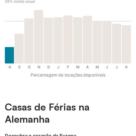
56%
média anual
A
S
O
N
D
J
F
M
A
M
J
J
A
Percentagem de locações disponíveis
Casas de Férias na
Alemanha
Descubra o coração da Europa