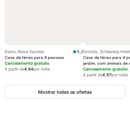
Esens, Baixa Saxônia
9,2
Gromitz, Schleswig-Holst
Casa de férias para 4 pessoas
Casa de férias para 4 
Cancelamento gratuito
jardim, com animais de
A partir de
€ 94
por noite
Cancelamento gratuito
A partir de
€ 67
por noite
Mostrar todas as ofertas
Poupe até 10% em muitos
Iniciar sessão
alojamentos com uma conta.