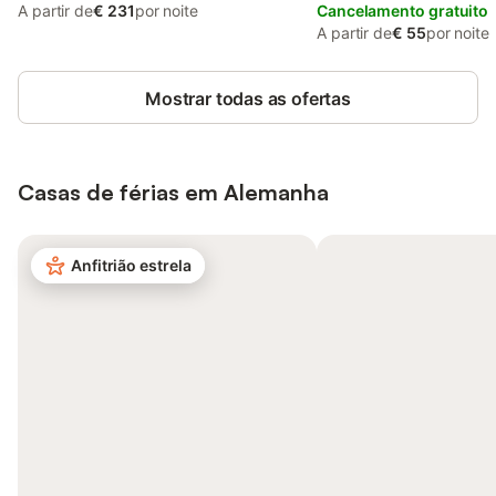
jardim
A partir de
€ 231
por noite
Cancelamento gratuito
A partir de
€ 55
por noite
Mostrar todas as ofertas
Casas de férias em Alemanha
Anfitrião estrela