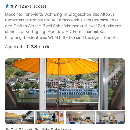
9,7
(
12
avaliações
)
Diese neu renovierte Wohnung im Erdgeschoß des Altbaus
begeistert durch die große Terrasse mit Panoramablick über
den Großen Alpsee. Zwei Schlafzimmer und zwei Badezimmer
stehen zur Verfügung. Flachbild HD-Fernseher mit Sat-
Empfang, kostenfreies WLAN, Betten sind bezogen, Hand-
Dusch- Geschirrtücher sind vorhanden und können nach Bedarf
€ 38
A partir de
/
noite
gewechselt werden. Die Wohnung hat 4-Sterne-Komfort und
eine Traumaussicht, jedoch eine etwas niedrige Deckenhöhe
weil altes Bauernhaus, daher leider nur für Leute bis 1,90 m
Körpergröße geeignet. Direkter Zugang zu Liegewiese und
überdachtem Stellplatz. Suc...
mais...
Zell (Mosel), Renânia-Palatinado