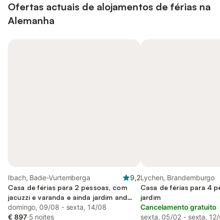
Ofertas actuais de alojamentos de férias na
Alemanha
Ibach, Bade-Vurtemberga
9,2
Lychen, Brandemburgo
Casa de férias para 2 pessoas, com
Casa de férias para 4 
jacuzzi e varanda e ainda jardim and
jardim
sauna, com animais de estimação
domingo, 09/08 - sexta, 14/08
Cancelamento gratuito
€ 897
·
5 noites
sexta, 05/02 - sexta, 12