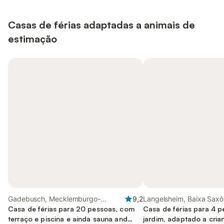
Casas de férias adaptadas a animais de
estimação
Gadebusch, Mecklemburgo-
9,2
Langelsheim, Baixa Saxô
Pomerânia Ocidental
Casa de férias para 20 pessoas, com
Casa de férias para 4 
terraço e piscina e ainda sauna and
jardim, adaptado a cria