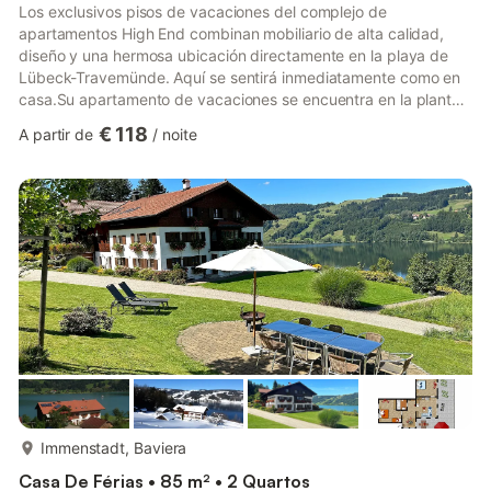
Los exclusivos pisos de vacaciones del complejo de
apartamentos High End combinan mobiliario de alta calidad,
diseño y una hermosa ubicación directamente en la playa de
Lübeck-Travemünde. Aquí se sentirá inmediatamente como en
casa.Su apartamento de vacaciones se encuentra en la planta
baja del complejo y está adaptado para sillas de ruedas y sin
€ 118
A partir de
/
noite
barreras. El acceso a la vivienda también es a nivel del suelo.
Junto al apartamento hay una plaza de aparcamiento extra
ancha.Aquí encontrará dos dormitorios separados, cada uno
con una cómoda cama doble. En el salón podrá ponerse
cómodo frente a ...
mais...
Immenstadt, Baviera
Casa De Férias • 85 m² • 2 Quartos