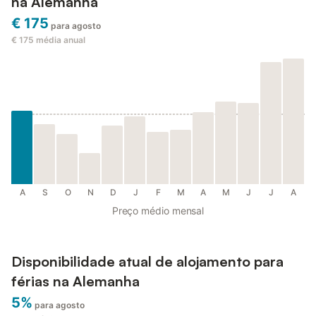
na Alemanha
€ 175
para agosto
€ 175
média anual
A
S
O
N
D
J
F
M
A
M
J
J
A
Preço médio mensal
Disponibilidade atual de alojamento para
férias na Alemanha
5%
para agosto