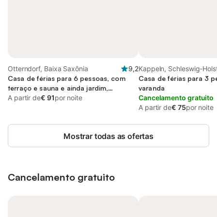
Otterndorf, Baixa Saxônia
9,2
Kappeln, Schleswig-Hols
Casa de férias para 6 pessoas, com
Casa de férias para 3 
terraço e sauna e ainda jardim,
varanda
adaptado a crianças
A partir de
€ 91
por noite
Cancelamento gratuito
A partir de
€ 75
por noite
Mostrar todas as ofertas
Cancelamento gratuito