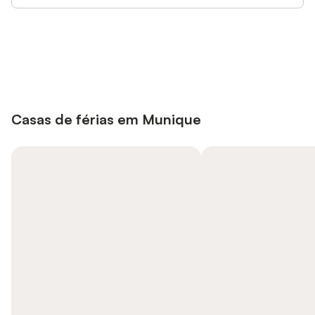
Poupe até 10% em muitos
Iniciar sessão
alojamentos com uma conta.
Casas de férias em Munique