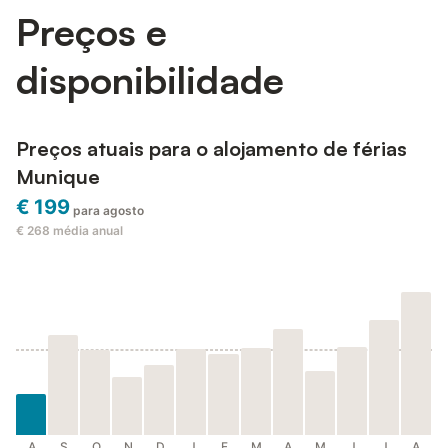
Preços e
disponibilidade
Preços atuais para o alojamento de férias
Munique
€ 199
para agosto
€ 268
média anual
A
S
O
N
D
J
F
M
A
M
J
J
A