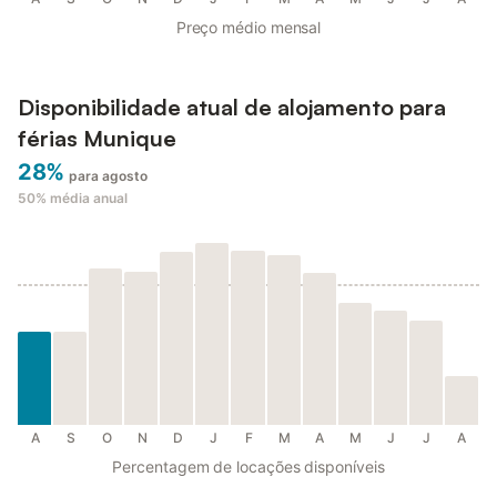
Preço médio mensal
Disponibilidade atual de alojamento para
férias Munique
28%
para agosto
50%
média anual
A
S
O
N
D
J
F
M
A
M
J
J
A
Percentagem de locações disponíveis