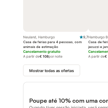
Neuland, Hamburgo
9,7
Hamburgo B
Casa de férias para 4 pessoas, com
Casa de fér
animais de estimação
jacuzzi e ja
Cancelamento gratuito
animais de 
Cancelament
A partir de
€ 108
por noite
A partir de
€
Mostrar todas as ofertas
Poupe até 10% com uma co
Quando tiver sessão iniciada, verá sem