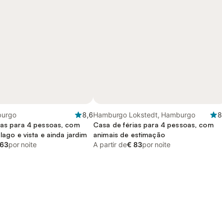
burgo
8,6
Hamburgo Lokstedt, Hamburgo
8
ias para 4 pessoas, com
Casa de férias para 4 pessoas, com
 lago e vista e ainda jardim
animais de estimação
 63
por noite
A partir de
€ 83
por noite