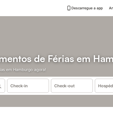
Descarregue a app
An
amentos de Férias em Ha
rias em Hamburgo agora!
Check-in
Check-out
Hospéd