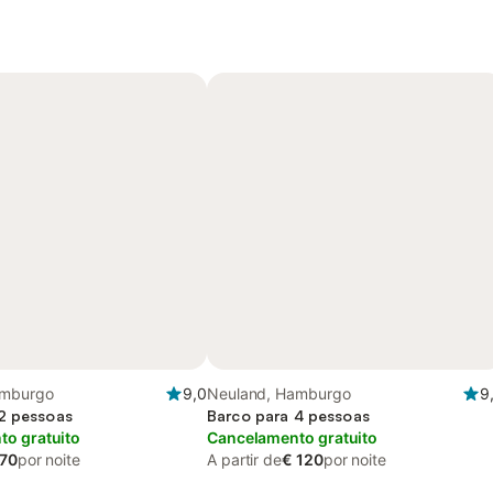
amburgo
9,0
Neuland, Hamburgo
9
2 pessoas
Barco para 4 pessoas
o gratuito
Cancelamento gratuito
 70
por noite
A partir de
€ 120
por noite