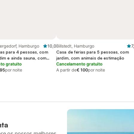
ergedorf, Hamburgo
10,0
Billstedt, Hamburgo
7
ias para 4 pessoas, com
Casa de férias para 5 pessoas, com
rdim e ainda sauna, com
jardim, com animais de estimação
estimação
o gratuito
Cancelamento gratuito
 95
por noite
A partir de
€ 100
por noite
nta
pre os nossos melhores