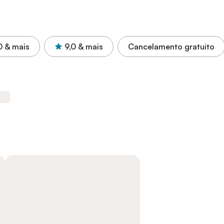
0
& mais
9,0
& mais
Cancelamento gratuito