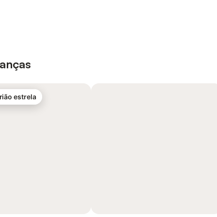
ianças
rião estrela